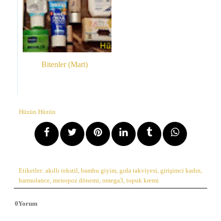
Bitenler (Mart)
Hüzün Hüzün
Etiketler:
akıllı tekstil
,
bambu giyim
,
gıda takviyesi
,
girişimci kadın
,
harmolance
,
menopoz dönemi
,
omega3
,
topuk kremi
0
Yorum