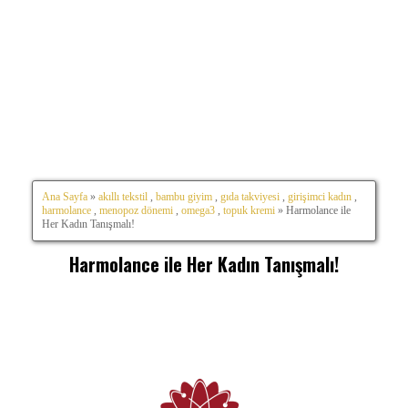
Ana Sayfa
»
akıllı tekstil
,
bambu giyim
,
gıda takviyesi
,
girişimci kadın
,
harmolance
,
menopoz dönemi
,
omega3
,
topuk kremi
» Harmolance ile
Her Kadın Tanışmalı!
Harmolance ile Her Kadın Tanışmalı!