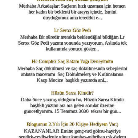
Merhaba Arkadaşlar; Saçların hızlı uzaması için hemen
her kadın bir beklenti bir arayış içinde. İsmini
duyduğumuz ama tereddüt e...
Lr Serox Göz Pedi
Merhaba Bir süredir merakla beklendiğini bildiğim Lr
Serox Göz Pedi yazımı sonunda yazıyorum. Aslında tek
kullanımda sonucu göster...
Hc Complex Saç Bakım Yağı Deneyimim
Merhaba Saç dökülmesi ve saç dökülmesinin sebeplerini
anlatan maceramı Saç Dökülmelerş ve Kırılmalarına
Karşı Mucize başlıklı yazımda anl...
Hüzün Sarısı Kimdir?
Daha önce yazmış olduğum bu, Hüzün Sarısı Kimdir
başlıklı yazımı ara ara gelen sorular üzerine
güncelliyorum. 15 Temmuz 2020 tekrar bir gün...
Blogumun 2.Yılı İçin 20 Kişiye Hediyem Var:)
KAZANANLAR Emine genç-nrd göksu-hayriye
şentürk-ceylis-deniz güner karabaş-mihriban csk-özlem