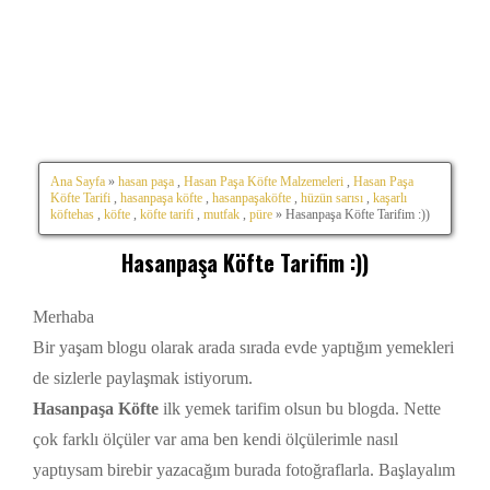
Ana Sayfa
»
hasan paşa
,
Hasan Paşa Köfte Malzemeleri
,
Hasan Paşa
Köfte Tarifi
,
hasanpaşa köfte
,
hasanpaşaköfte
,
hüzün sarısı
,
kaşarlı
köftehas
,
köfte
,
köfte tarifi
,
mutfak
,
püre
» Hasanpaşa Köfte Tarifim :))
Hasanpaşa Köfte Tarifim :))
Merhaba
Bir yaşam blogu olarak arada sırada evde yaptığım yemekleri
de sizlerle paylaşmak istiyorum.
Hasanpaşa Köfte
ilk yemek tarifim olsun bu blogda. Nette
çok farklı ölçüler var ama ben kendi ölçülerimle nasıl
yaptıysam birebir yazacağım burada fotoğraflarla. Başlayalım