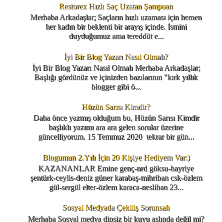
Restorex Hızlı Saç Uzatan Şampuan
Merhaba Arkadaşlar; Saçların hızlı uzaması için hemen
her kadın bir beklenti bir arayış içinde. İsmini
duyduğumuz ama tereddüt e...
İyi Bir Blog Yazarı Nasıl Olmalı?
İyi Bir Blog Yazarı Nasıl Olmalı Merhaba Arkadaşlar;
Başlığı gördünüz ve içinizden bazılarının "kırk yıllık
blogger gibi ö...
Hüzün Sarısı Kimdir?
Daha önce yazmış olduğum bu, Hüzün Sarısı Kimdir
başlıklı yazımı ara ara gelen sorular üzerine
güncelliyorum. 15 Temmuz 2020 tekrar bir gün...
Blogumun 2.Yılı İçin 20 Kişiye Hediyem Var:)
KAZANANLAR Emine genç-nrd göksu-hayriye
şentürk-ceylis-deniz güner karabaş-mihriban csk-özlem
gül-sergül elter-özlem karaca-neslihan 23...
Sosyal Medyada Çekiliş Sorunsalı
Merhaba Sosyal medya dipsiz bir kuyu aslında değil mi?