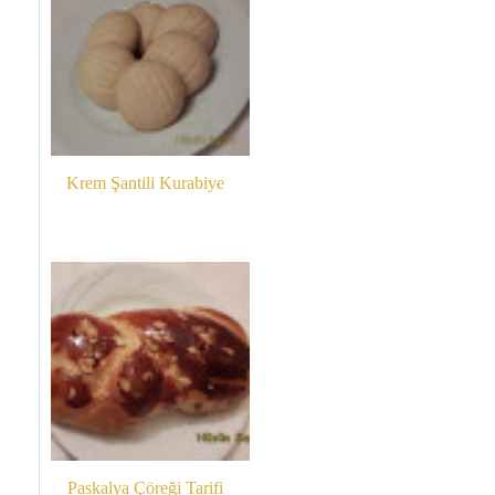
Krem Şantili Kurabiye
Paskalya Çöreği Tarifi