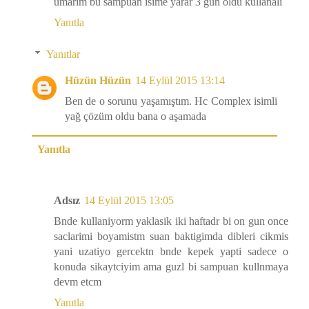
umarım bu sampuan ısıme yarar 3 gun oldu kullanalı
Yanıtla
Yanıtlar
Hüzün Hüzün
14 Eylül 2015 13:14
Ben de o sorunu yaşamıştım. Hc Complex isimli
yağ çözüm oldu bana o aşamada
Yanıtla
Adsız
14 Eylül 2015 13:05
Bnde kullaniyorm yaklasik iki haftadr bi on gun once
saclarimi boyamistm suan baktigimda dibleri cikmis
yani uzatiyo gercektn bnde kepek yapti sadece o
konuda sikaytciyim ama guzl bi sampuan kullnmaya
devm etcm
Yanıtla