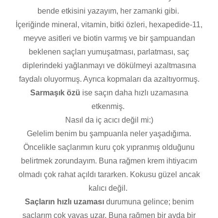
bende etkisini yazayım, her zamanki gibi.
İçeriğinde mineral, vitamin, bitki özleri, hexapedide-11,
meyve asitleri ve biotin varmış ve bir şampuandan
beklenen saçları yumuşatması, parlatması, saç
diplerindeki yağlanmayı ve dökülmeyi azaltmasına
faydalı oluyormuş. Ayrıca kopmaları da azaltıyormuş.
Sarmaşık özü
ise saçın daha hızlı uzamasına
etkenmiş.
Nasıl da iç acıcı değil mi:)
Gelelim benim bu şampuanla neler yaşadığıma.
Öncelikle saçlarımın kuru çok yıpranmış olduğunu
belirtmek zorundayım. Buna rağmen krem ihtiyacım
olmadı çok rahat açıldı tararken. Kokusu güzel ancak
kalıcı değil.
Saçların hızlı uzaması
durumuna gelince; benim
saçlarım çok yavaş uzar. Buna rağmen bir ayda bir