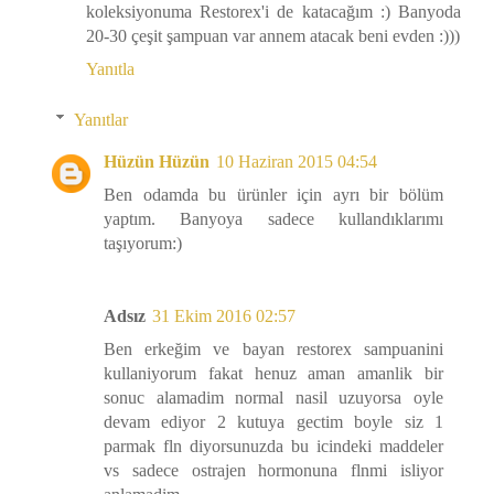
koleksiyonuma Restorex'i de katacağım :) Banyoda
20-30 çeşit şampuan var annem atacak beni evden :)))
Yanıtla
Yanıtlar
Hüzün Hüzün
10 Haziran 2015 04:54
Ben odamda bu ürünler için ayrı bir bölüm
yaptım. Banyoya sadece kullandıklarımı
taşıyorum:)
Adsız
31 Ekim 2016 02:57
Ben erkeğim ve bayan restorex sampuanini
kullaniyorum fakat henuz aman amanlik bir
sonuc alamadim normal nasil uzuyorsa oyle
devam ediyor 2 kutuya gectim boyle siz 1
parmak fln diyorsunuzda bu icindeki maddeler
vs sadece ostrajen hormonuna flnmi isliyor