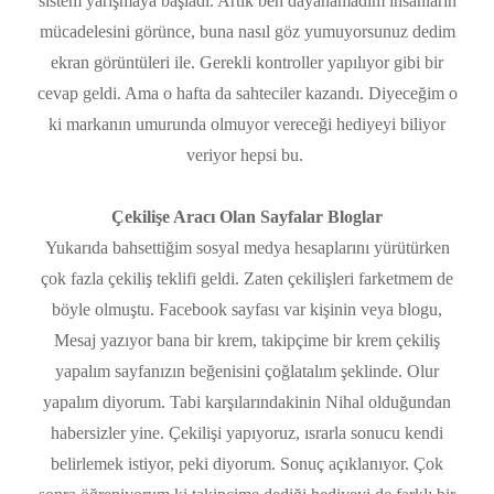
sistem yarışmaya başladı. Artık ben dayanamadım insanların
mücadelesini görünce, buna nasıl göz yumuyorsunuz dedim
ekran görüntüleri ile. Gerekli kontroller yapılıyor gibi bir
cevap geldi. Ama o hafta da sahteciler kazandı. Diyeceğim o
ki markanın umurunda olmuyor vereceği hediyeyi biliyor
veriyor hepsi bu.
Çekilişe Aracı Olan Sayfalar Bloglar
Yukarıda bahsettiğim sosyal medya hesaplarını yürütürken
çok fazla çekiliş teklifi geldi. Zaten çekilişleri farketmem de
böyle olmuştu. Facebook sayfası var kişinin veya blogu,
Mesaj yazıyor bana bir krem, takipçime bir krem çekiliş
yapalım sayfanızın beğenisini çoğlatalım şeklinde. Olur
yapalım diyorum. Tabi karşılarındakinin Nihal olduğundan
habersizler yine. Çekilişi yapıyoruz, ısrarla sonucu kendi
belirlemek istiyor, peki diyorum. Sonuç açıklanıyor. Çok