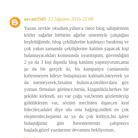
aycan3545
22 Ağustos 2016 22:08
Yazını zevkle okudum,yıllarca önce blog sahiplerinin
körler sağırlar birbirini ağırlar sistemiyle çalıştığını
keşfettiğimde, blog çekilişlerine katılmayı bırakmış ve
çok yakın zamanda çekilişlerine katılım yapacak kişi
bulamayacakları konusunda uyarmıştım, güvendiğim
2 ya da 3 kişi dışında blog katılımı yapmıyorum,ama
şu da bir gerçek ki, bu kampanya camiasında
kirlenmeyen hileye bulaşmayan kalmadı,isteyerek ya
da istemeyerek,fırsatını bulunca,otolikecılara göz
yuman firmaları görünce,hırsla, kızgınlıkla,herkes bir
şekilde kirlendi, azı var çoğu var,benim gözlemleyip
güldüklerim var, sözüm meclisten dışarı,en kral
hileciler,adalet diye ulu orta bağırıp,milleti en çok
eleştirenler,hepimiz az ya da çok kirliyiz,bu işlere
bulaştığımız gün hırsometremiz çalışmaya
başladı,güzel yazılarının devamını bekliyorum..