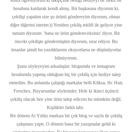
sonra öğreniyorum ki takipçime dediği hediyeyi de farklı bir
hesabına katılarak kendi almış. Bir başkasına diyorum ki,
çekilişi yapalım size şu ürünü göndereyim diyorum, olmaz
diğer diğerini isterim:)) Yeniden çekiliş teklifi ile geliyor yine
tamam diyorum 'bana ne ürün göndereceksiniz' diyor. Bir
önceki çekilişte göndermiştim diyorum, ısrar ediyor. Bu
insanlar şimdi bu yazdıklarımı okuyorlarsa ne düşünüyorlar
bilmiyorum.
Şunu söyleyeyim arkadaşlar; blogumda ve instagram
hesabımda yapmış olduğum hiç bir çekiliş için hediye talep
etmedim. Bu anlamda çalıştığı markalar belli Kliksa, Hc Hair,
Freschex. Buyursunlar söylesinler. Hele ki ikinci üçüncü
çekiliş olacak ben yine ürün talep edicem bu mümkün değil.
Kişilikler farklı tabi.
Bir dönem Ar Yıldız markası bir çok blog ve sayfa ile çekiliş
çalışması yaptı. O dönem bana bir yazışmalar geldi ki