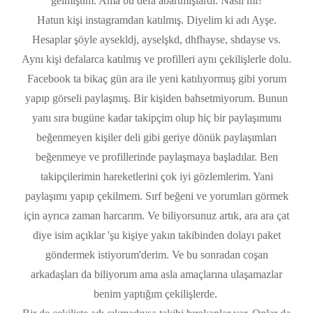
gelmiştim. Ama bu defa abartmışlardı. Nasıl mı?
Hatun kişi instagramdan katılmış. Diyelim ki adı Ayşe.
Hesaplar şöyle aysekldj, ayselşkd, dhfhayse, shdayse vs.
Aynı kişi defalarca katılmış ve profilleri aynı çekilişlerle dolu.
Facebook ta bikaç gün ara ile yeni katılıyormuş gibi yorum
yapıp görseli paylaşmış. Bir kişiden bahsetmiyorum. Bunun
yanı sıra bugüne kadar takipçim olup hiç bir paylaşımımı
beğenmeyen kişiler deli gibi geriye dönük paylaşımları
beğenmeye ve profillerinde paylaşmaya başladılar. Ben
takipçilerimin hareketlerini çok iyi gözlemlerim. Yani
paylaşımı yapıp çekilmem. Sırf beğeni ve yorumları görmek
için ayrıca zaman harcarım. Ve biliyorsunuz artık, ara ara çat
diye isim açıklar 'şu kişiye yakın takibinden dolayı paket
göndermek istiyorum'derim. Ve bu sonradan coşan
arkadaşları da biliyorum ama asla amaçlarına ulaşamazlar
benim yaptığım çekilişlerde.