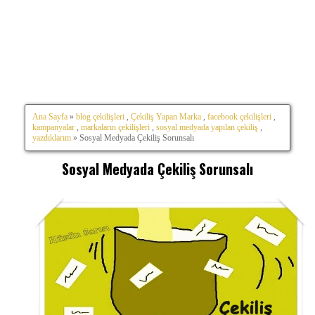
Ana Sayfa
»
blog çekilişleri
,
Çekiliş Yapan Marka
,
facebook çekilişleri
,
kampanyalar
,
markaların çekilişleri
,
sosyal medyada yapılan çekiliş
,
yazdıklarım
» Sosyal Medyada Çekiliş Sorunsalı
Sosyal Medyada Çekiliş Sorunsalı