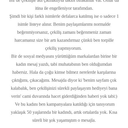
Bir de çekilişte adı çıkmadıysa takibi bırakanlar var. Onlar da
itina ile engelleniyor tarafımdan.
Şimdi bir kişi farklı isimlerle defalarca katılmış ise o sadece 1
isimle listeye alınır. Benim paylaşımlarımı normalde
beğenmiyorsanız, çekiliş zamanı beğenmeniz zaman
harcamanız size bir artı kazandırmaz çünkü ben torpille
çekiliş yapmıyorum.
Bir de sosyal medyasını yürüttüğüm markalardan birine bir
kadın mesaj yazdı, tabi muhatabının ben olduğumdan
habersiz. Hala da çoğu kimse bilmez nerelerde karşılarına
çıktığımı, çıkacağımı. Mesajda diyor ki 'benim sayfam çok
kalabalık, ben çekilişinizi sürekli paylaşayım hediyeyi bana
verin' cami duvarında hacet giderdiğinden haberi yok tabi:)
Ve bu kadını ben kampanyalara katıldığı için tanıyorum
yaklaşık 50 yaşlarında bir kadındı, artık ortalarda yok. Kısa
süreli bir şok yaşamıştım o mesajla.