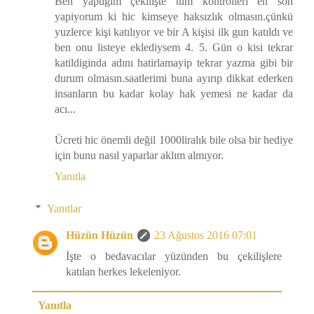
Ben yaptığım çekilişte tum kontrolleri en son
yapiyorum ki hic kimseye haksızlık olmasın.çünkü
yuzlerce kişi katılıyor ve bir A kişisi ilk gun katıldı ve
ben onu listeye eklediysem 4. 5. Gün o kisi tekrar
katildiginda adını hatirlamayip tekrar yazma gibi bir
durum olmasın.saatlerimi buna ayırıp dikkat ederken
insanların bu kadar kolay hak yemesi ne kadar da
acı...
Ücreti hic önemli değil 1000liralık bile olsa bir hediye
için bunu nasıl yaparlar aklım almıyor.
Yanıtla
Yanıtlar
Hüzün Hüzün
23 Ağustos 2016 07:01
İşte o bedavacılar yüzünden bu çekilişlere
katılan herkes lekeleniyor.
Yanıtla