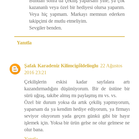
Bundan sonra da çekiliş yaparsam yine, ya çok
kazananlı veya özel bir hediyesi olursa yaparım.
Veya hiç yapmam. Markayı memnun ederken
takipçimi de mutlu etmeliyim.
Sevgiler benden.
Yanıtla
Şafak Karadeniz Kilimcigőldelioglu
22 Ağustos
2016 23:21
Çekilişlerin eskisi kadar sayfalara artı
kazandırmadığını düşünüyorum. Bir de üstüne bir
sürü uğraş, takibe almış mı paylaşmış mı vs. vs.
Özel bir durum yoksa da artık çekiliş yapmıyorum,
yaparsam da ya kendim hediye ediyorum, ya firmayı
seviyor oluyorum yada geçen günkü gibi bir hayır
işlemek için. Yoksa bir ürün gelse ne olur gelmese ne
olur bana.
Yanıtla