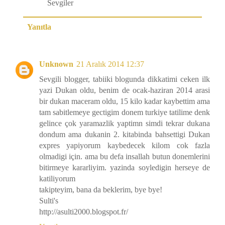
Sevgiler
Yanıtla
Unknown
21 Aralık 2014 12:37
Sevgili blogger, tabiiki blogunda dikkatimi ceken ilk
yazi Dukan oldu, benim de ocak-haziran 2014 arasi
bir dukan maceram oldu, 15 kilo kadar kaybettim ama
tam sabitlemeye gectigim donem turkiye tatilime denk
gelince çok yaramazlik yaptimn simdi tekrar dukana
dondum ama dukanin 2. kitabinda bahsettigi Dukan
expres yapiyorum kaybedecek kilom cok fazla
olmadigi için. ama bu defa insallah butun donemlerini
bitirmeye kararliyim. yazinda soyledigin herseye de
katiliyorum
takipteyim, bana da beklerim, bye bye!
Sulti's
http://asulti2000.blogspot.fr/