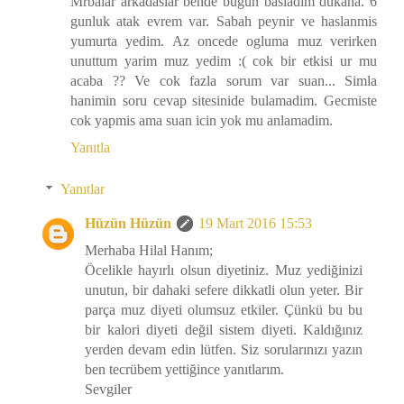
Mrbalar arkadaslar bende bugun basladim dukana. 6
gunluk atak evrem var. Sabah peynir ve haslanmis
yumurta yedim. Az oncede ogluma muz verirken
unuttum yarim muz yedim :( cok bir etkisi ur mu
acaba ?? Ve cok fazla sorum var suan... Simla
hanimin soru cevap sitesinide bulamadim. Gecmiste
cok yapmis ama suan icin yok mu anlamadim.
Yanıtla
Yanıtlar
Hüzün Hüzün
19 Mart 2016 15:53
Merhaba Hilal Hanım;
Öcelikle hayırlı olsun diyetiniz. Muz yediğinizi
unutun, bir dahaki sefere dikkatli olun yeter. Bir
parça muz diyeti olumsuz etkiler. Çünkü bu bu
bir kalori diyeti değil sistem diyeti. Kaldığınız
yerden devam edin lütfen. Siz sorularınızı yazın
ben tecrübem yettiğince yanıtlarım.
Sevgiler