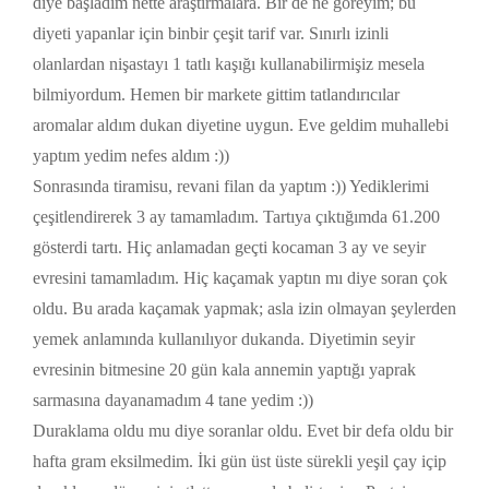
diye başladım nette araştırmalara. Bir de ne göreyim; bu
diyeti yapanlar için binbir çeşit tarif var. Sınırlı izinli
olanlardan nişastayı 1 tatlı kaşığı kullanabilirmişiz mesela
bilmiyordum. Hemen bir markete gittim tatlandırıcılar
aromalar aldım dukan diyetine uygun. Eve geldim muhallebi
yaptım yedim nefes aldım :))
Sonrasında tiramisu, revani filan da yaptım :)) Yediklerimi
çeşitlendirerek 3 ay tamamladım. Tartıya çıktığımda 61.200
gösterdi tartı. Hiç anlamadan geçti kocaman 3 ay ve seyir
evresini tamamladım. Hiç kaçamak yaptın mı diye soran çok
oldu. Bu arada kaçamak yapmak; asla izin olmayan şeylerden
yemek anlamında kullanılıyor dukanda. Diyetimin seyir
evresinin bitmesine 20 gün kala annemin yaptığı yaprak
sarmasına dayanamadım 4 tane yedim :))
Duraklama oldu mu diye soranlar oldu. Evet bir defa oldu bir
hafta gram eksilmedim. İki gün üst üste sürekli yeşil çay içip