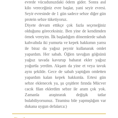
evrede vücudunuzdaki ödem gider. Sonra asıl
kilo vereceğiniz evre başlar, yani seyir evresi.
Seyir evresinde de 1 gün sadece sebze diğer gün
protein sebze tüketiyoruz.
Diyete devam ettikçe çok fazla seçeneğiniz
olduğunu göreceksiniz. Ben yine de kendimden
örnek vereyim. İlk başladığım dönemlerde sabah
kahvaltıda iki yumurta ve kepek hakkımın yarısı
ile biraz da yağsız peynir kullanarak omlet
yapardım. Her sabah. Öğlen tavuğun göğsünü
yağsız tavada kavurup baharat ekler yağsız
yoğurtla yerdim. Akşam da yine et veya tavuk
aynı şekilde. Gece de sabah yaptığım omletten
yapardım kalan kepek hakkımla. Ertesi gün
sebze eklenecek ya, şu çeşitlere fırında Mücver
cacık filan eklerdim sebze ile aram çok yok.
Zamanla araştırarak değişik tatlar
bulabiliyorsunuz. Tiramisu bile yapmışlığım var
dukana uygun defalarca:)