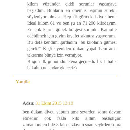
kilom yüzünden ciddi sorunlar yaşamaya
başladım. Bunların en önemlisi eşimin sürekli
söyleniyor olması. Hep fit görmek istiyor beni.
İdeal kilom 61 ve ben şu an 71.200 kilodayım.
En çok karın, göbek bölgesi sorunlu. Kamufle
edebilmek için giyim kıyafet sıkıntısı yaşıyorum.
Bu defa kendimi şartladım "bu kiloların gitmesi
gerek!" Keşke yeniden dukan yapabilsem ama
tekrarına bünye izin vermiyor.
Bugün ilk günümdü. Fena geçmedi. İlk 1 hafta
bakalım ne kadar gidecek:)
Yanıtla
Adsız
31 Ekim 2015 13:10
ben dukan diyeti yaptım ama seyırden sonra devam
etmedım cok fazla kılo aldım basladıgım
zamankınden bıle 8 kılo fazlayım suan seyirden sonra