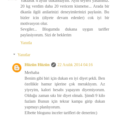
Yaklasik 4 aydir dukandayim. Ayni seyleri yasamisiz.
20 kg verdim daha 20 vericem kismetse... Arada bir
dkanla ilgili anilarinizi deneyimlerinizi paylasin. Bu
bizler icin (diyete devam edenler) cok iyi bir
motivasyon olur.
Sevgiler... Blogumda dukana uygun tarifler
paylasiyorum. Sizi de beklerim
Yanıtla
Yanıtlar
Hüzün Hüzün
22 Aralık 2014 04:16
Merhaba
Benim gibi biri için dukan en iyi diyet şekli. Ben
özellikle hamur işlerine çok meraklıyım. Az
yiyeyim, kalori hesabı yapayım diyemiyorum.
Olduğu zaman sıkı bir diyet olmalı. Şimdi 9 kilo
fazlam Bunun için tekrar kampa girip dukan
yapmayı planlıyorum.
Elbette blogunu inceler tarifleri de denerim:)