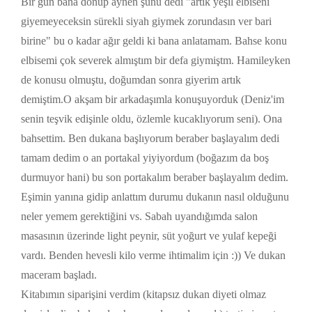
Bir gün bana dönüp aynen şunu dedi "artık yeşil elbiseni
giyemeyeceksin sürekli siyah giymek zorundasın ver bari
birine" bu o kadar ağır geldi ki bana anlatamam. Bahse konu
elbisemi çok severek almıştım bir defa giymiştm. Hamileyken
de konusu olmuştu, doğumdan sonra giyerim artık
demiştim.O akşam bir arkadaşımla konuşuyorduk (Deniz'im
senin teşvik edişinle oldu, özlemle kucaklıyorum seni). Ona
bahsettim. Ben dukana başlıyorum beraber başlayalım dedi
tamam dedim o an portakal yiyiyordum (boğazım da boş
durmuyor hani) bu son portakalım beraber başlayalım dedim.
Eşimin yanına gidip anlattım durumu dukanın nasıl olduğunu
neler yemem gerektiğini vs. Sabah uyandığımda salon
masasının üzerinde light peynir, süt yoğurt ve yulaf kepeği
vardı. Benden hevesli kilo verme ihtimalim için :)) Ve dukan
maceram başladı.
Kitabımın siparişini verdim (kitapsız dukan diyeti olmaz