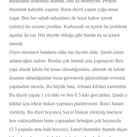
duraklama dönemini atlattım. onu da belirteyim. Protein
diyetinde kabızlık yaşanır. Bunu diyeti yapan çoğu insan
yaşar. Ben her sabah tatlandırıcı ile hazır kahve içerek
(sütsüz) bu sorunu çözdüm. Karbonatlı su içerek bu problemi
aşanlar da var. Her diyette olduğu gibi bunda da su içmek
önemli.
Diyet süresince hataların oldu mu diyeler oldu. Şimdi onları
anlatacağım sizlere. Bunlar çok önemli asla yapmayın! Ben
yapı olarak kilolu bir insan olmadığımdan, ailemde de kilolu
insanlar olmadığından buna güvenerek güçlendirme evresini
yapmadım mesela. Bu büyük hata. Almam kiloları zannettim.
Bu diyeti yapalı 1 yıl oldu ve ben 6.5 kilo geri aldım. Şimdi o
kilolar için tekrar dukan yapmayı planlıyorum. İkinci hatam
yürüyüş. Bu diyet boyunca Sayın Dukan yürüyüş öneriyor
ben vakitsizlikten bunu yapmadım bebeğim çok huysuzdu
(3.5 yaşında ama hala huysuz). Zaruri durumlar dışında dışarı