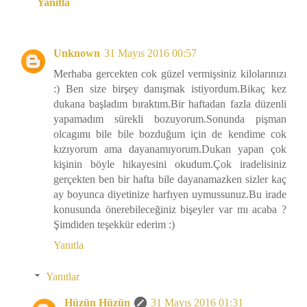
Yanıtla
Unknown
31 Mayıs 2016 00:57
Merhaba gercekten cok güzel vermişsiniz kilolarınızı
:) Ben size birşey danışmak istiyordum.Bikaç kez
dukana başladım bıraktım.Bir haftadan fazla düzenli
yapamadım sürekli bozuyorum.Sonunda pişman
olcagımı bile bile bozduğum için de kendime cok
kızıyorum ama dayanamıyorum.Dukan yapan çok
kişinin böyle hikayesini okudum.Çok iradelisiniz
gerçekten ben bir hafta bile dayanamazken sizler kaç
ay boyunca diyetinize harfıyen uymussunuz.Bu irade
konusunda önerebileceğiniz bişeyler var mı acaba ?
Şimdiden teşekkür ederim :)
Yanıtla
Yanıtlar
Hüzün Hüzün
31 Mayıs 2016 01:31