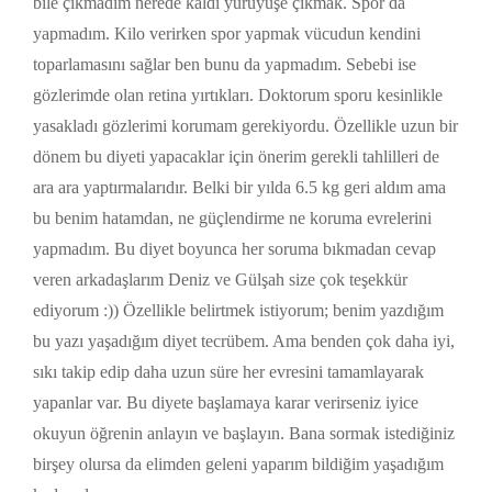
bile çıkmadım nerede kaldı yürüyüşe çıkmak. Spor da
yapmadım. Kilo verirken spor yapmak vücudun kendini
toparlamasını sağlar ben bunu da yapmadım. Sebebi ise
gözlerimde olan retina yırtıkları. Doktorum sporu kesinlikle
yasakladı gözlerimi korumam gerekiyordu. Özellikle uzun bir
dönem bu diyeti yapacaklar için önerim gerekli tahlilleri de
ara ara yaptırmalarıdır. Belki bir yılda 6.5 kg geri aldım ama
bu benim hatamdan, ne güçlendirme ne koruma evrelerini
yapmadım. Bu diyet boyunca her soruma bıkmadan cevap
veren arkadaşlarım Deniz ve Gülşah size çok teşekkür
ediyorum :)) Özellikle belirtmek istiyorum; benim yazdığım
bu yazı yaşadığım diyet tecrübem. Ama benden çok daha iyi,
sıkı takip edip daha uzun süre her evresini tamamlayarak
yapanlar var. Bu diyete başlamaya karar verirseniz iyice
okuyun öğrenin anlayın ve başlayın. Bana sormak istediğiniz
birşey olursa da elimden geleni yaparım bildiğim yaşadığım