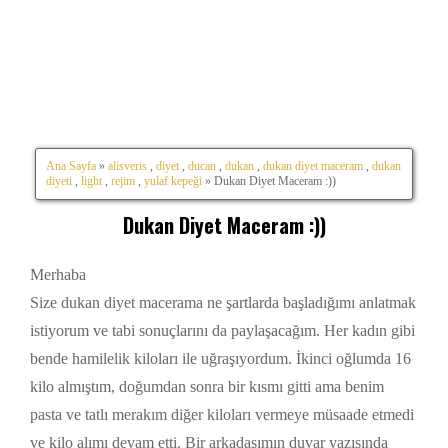
Ana Sayfa
»
alisveris
,
diyet
,
ducan
,
dukan
,
dukan diyet maceram
,
dukan
diyeti
,
light
,
rejim
,
yulaf kepeği
» Dukan Diyet Maceram :))
Dukan Diyet Maceram :))
Merhaba
Size dukan diyet macerama ne şartlarda başladığımı anlatmak
istiyorum ve tabi sonuçlarını da paylaşacağım. Her kadın gibi
bende hamilelik kiloları ile uğraşıyordum. İkinci oğlumda 16
kilo almıştım, doğumdan sonra bir kısmı gitti ama benim
pasta ve tatlı merakım diğer kiloları vermeye müsaade etmedi
ve kilo alımı devam etti. Bir arkadaşımın duvar yazısında