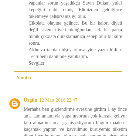
yapanlar sorun yaşadıkça Sayın Dukan yulaf
kepeğini dahil etmiş. Elimizden geldiğince
tüketmeye çalışırsanız iyi olur.
Çikolata olayına gelince. Bu bir kalori diyeti
değil sistem diyeti olduğundan, tek bir parça
minik çikolata duraklamanıza sebep olur bir süre
sonra.
Aklınıza takılan bişey olursa yine yazın lütfen.
Tecrübem dahilinde yanıtlarım.
Sevgiler
Yanıtla
Üzgün
12 Mart 2016 22:47
Merhaba ben güçlendirme evresine girdim 1 ay önce
ama tam anlamıyla yapamıyorum çok karışık geliyor
kilo almadim ama şiş hissediyorum bugün maalesef
kaçamak yaptım ve kavrulmus kuruyemiş tüketim
diyet bozulmuş mu oluyor...çok uzgunum pismanim