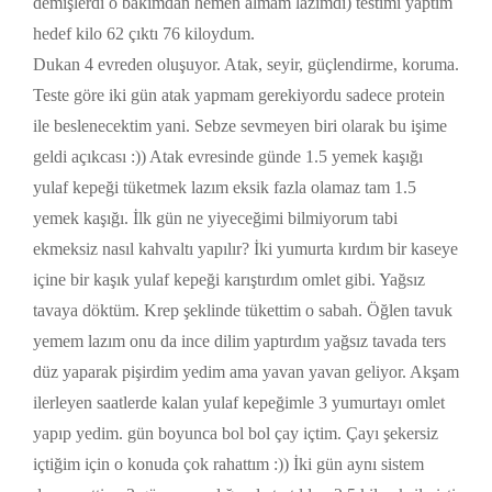
demişlerdi o bakımdan hemen almam lazımdı) testimi yaptım
hedef kilo 62 çıktı 76 kiloydum.
Dukan 4 evreden oluşuyor. Atak, seyir, güçlendirme, koruma.
Teste göre iki gün atak yapmam gerekiyordu sadece protein
ile beslenecektim yani. Sebze sevmeyen biri olarak bu işime
geldi açıkcası :)) Atak evresinde günde 1.5 yemek kaşığı
yulaf kepeği tüketmek lazım eksik fazla olamaz tam 1.5
yemek kaşığı. İlk gün ne yiyeceğimi bilmiyorum tabi
ekmeksiz nasıl kahvaltı yapılır? İki yumurta kırdım bir kaseye
içine bir kaşık yulaf kepeği karıştırdım omlet gibi. Yağsız
tavaya döktüm. Krep şeklinde tükettim o sabah. Öğlen tavuk
yemem lazım onu da ince dilim yaptırdım yağsız tavada ters
düz yaparak pişirdim yedim ama yavan yavan geliyor. Akşam
ilerleyen saatlerde kalan yulaf kepeğimle 3 yumurtayı omlet
yapıp yedim. gün boyunca bol bol çay içtim. Çayı şekersiz
içtiğim için o konuda çok rahattım :)) İki gün aynı sistem