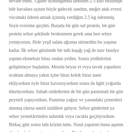
devam ettim. 3.güne uyandığımda tartıldım 2.5 kilo eksilmişti
bile havalara uçtum böyle gidecek sandım, meğer atak evresi
vücuttaki ödemi atmak içinmiş verdiğim 2.5 kg ödemmiş.
Seyir evresine geçtim. Burada bir gün saf protein, bir gün
protein sebze şeklinde beslenmem gerek ama ben sebze
yemiyorum. Hele yeşil salata ağzıma sürmedim bu yaşıma
kadar. İlk sebze günümde bir tatlı kaşığı yağ ile taze fasulye
yaptım ekmeksiz biraz ondan yedim. Sonra yediklerimi
geliştirmeye başladım. Mesela beyaz et veya tavuk yaparken
ocaktan almaya yakın içine biraz kekik biraz nane
ekliyordum öyle biraz kavuruyordum sonra da light yoğurtla
tüketiyordum. Sabah omletlerimi de bir gün pastırmalı bir gün
peynirli yapıyordum. Pastırma yağsız ve yanındaki çemenleri
alınmış olursa sınırlı izinlilere giriyor. Sebze günlerimi ya
sebze yemeklerinden tadımlık veya cacıkla geçiriyordum.
Birkaç gün sonra tatlı krizim tuttu. Nasıl yaparım bunu aşarım