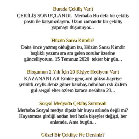
Burada Çekiliş Var:)
ÇEKİLİŞ SONUÇLANDI. Merhaba Bu defa bir çekiliş
postu ile karşınızdayım. Uzun zamandır bir çekiliş
yapmayı düşünüyor...
Hüzün Sarısı Kimdir?
Daha önce yazmış olduğum bu, Hüzün Sarısı Kimdir
başlıklı yazımı ara ara gelen sorular üzerine
güncelliyorum. 15 Temmuz 2020 tekrar bir gün...
Blogumun 2.Yılı İçin 20 Kişiye Hediyem Var:)
KAZANANLAR Emine genç-nrd göksu-hayriye
şentürk-ceylis-deniz güner karabaş-mihriban csk-özlem
gül-sergül elter-özlem karaca-neslihan 23...
Sosyal Medyada Çekiliş Sorunsalı
Merhaba Sosyal medya dipsiz bir kuyu aslında değil mi?
Hayatımıza girdiği andan beri hızla bişeyler değişti, her
anlamda. Ama bugün...
Güzel Bir Çekilişe Ne Dersiniz?