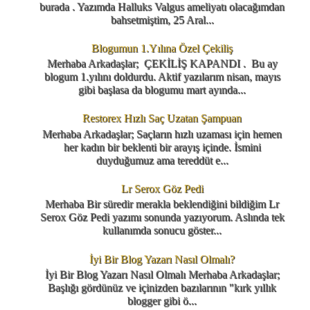
burada . Yazımda Halluks Valgus ameliyatı olacağımdan
bahsetmiştim, 25 Aral...
Blogumun 1.Yılına Özel Çekiliş
Merhaba Arkadaşlar; ÇEKİLİŞ KAPANDI . Bu ay
blogum 1.yılını doldurdu. Aktif yazılarım nisan, mayıs
gibi başlasa da blogumu mart ayında...
Restorex Hızlı Saç Uzatan Şampuan
Merhaba Arkadaşlar; Saçların hızlı uzaması için hemen
her kadın bir beklenti bir arayış içinde. İsmini
duyduğumuz ama tereddüt e...
Lr Serox Göz Pedi
Merhaba Bir süredir merakla beklendiğini bildiğim Lr
Serox Göz Pedi yazımı sonunda yazıyorum. Aslında tek
kullanımda sonucu göster...
İyi Bir Blog Yazarı Nasıl Olmalı?
İyi Bir Blog Yazarı Nasıl Olmalı Merhaba Arkadaşlar;
Başlığı gördünüz ve içinizden bazılarının "kırk yıllık
blogger gibi ö...