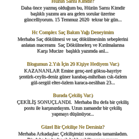
Hüzün Sarısı Kimdir?
Daha önce yazmış olduğum bu, Hüzün Sarısı Kimdir
başlıklı yazımı ara ara gelen sorular üzerine
güncelliyorum. 15 Temmuz 2020 tekrar bir gün...
Hc Complex Saç Bakım Yağı Deneyimim
Merhaba Saç dökülmesi ve saç dökülmesinin sebeplerini
anlatan maceramı Saç Dökülmelerş ve Kırılmalarına
Karşı Mucize başlıklı yazımda anl...
Blogumun 2.Yılı İçin 20 Kişiye Hediyem Var:)
KAZANANLAR Emine genç-nrd göksu-hayriye
şentürk-ceylis-deniz güner karabaş-mihriban csk-özlem
gül-sergül elter-özlem karaca-neslihan 23...
Burada Çekiliş Var:)
ÇEKİLİŞ SONUÇLANDI. Merhaba Bu defa bir çekiliş
postu ile karşınızdayım. Uzun zamandır bir çekiliş
yapmayı düşünüyor...
Güzel Bir Çekilişe Ne Dersiniz?
Merhaba Arkadaşlar; Çekilişimizi sonunda tamamladım.