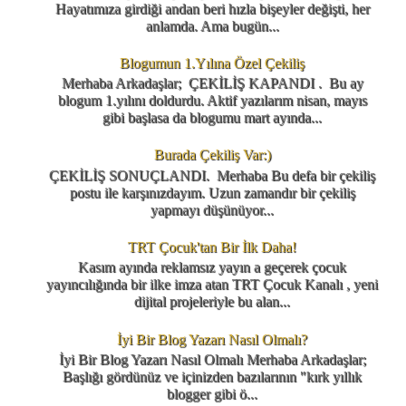
Hayatımıza girdiği andan beri hızla bişeyler değişti, her
anlamda. Ama bugün...
Blogumun 1.Yılına Özel Çekiliş
Merhaba Arkadaşlar; ÇEKİLİŞ KAPANDI . Bu ay
blogum 1.yılını doldurdu. Aktif yazılarım nisan, mayıs
gibi başlasa da blogumu mart ayında...
Burada Çekiliş Var:)
ÇEKİLİŞ SONUÇLANDI. Merhaba Bu defa bir çekiliş
postu ile karşınızdayım. Uzun zamandır bir çekiliş
yapmayı düşünüyor...
TRT Çocuk'tan Bir İlk Daha!
Kasım ayında reklamsız yayın a geçerek çocuk
yayıncılığında bir ilke imza atan TRT Çocuk Kanalı , yeni
dijital projeleriyle bu alan...
İyi Bir Blog Yazarı Nasıl Olmalı?
İyi Bir Blog Yazarı Nasıl Olmalı Merhaba Arkadaşlar;
Başlığı gördünüz ve içinizden bazılarının "kırk yıllık
blogger gibi ö...