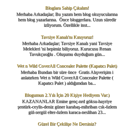
Bloglara Sahip Çıkalım!
Merhaba Arkadaşlar; Bu yazım hem blog okuyucularına
hem blog yazarlarına. Önce bloggerlara. Uzun süredir
izliyorum. Özellikle inst...
Tavsiye Kanalı'nı Kınıyoruz!
Merhaba Arkadaşlar; Tavsiye Kanalı yani Tavsiye
Melekleri 'ni hepimiz biliyoruz. Kurucusu Renan
Tavukçuoğlu . Oluşumu duyduğum gün...
Wet n Wild CoverAll Concealer Palette (Kapatıcı Palet)
Merhaba Bundan bir süre önce Gratis Alışverişim i
anlatırken Wet n Wild CoverAll Concealer Palette (
Kapatıcı Palet ) aldığımdan ba...
Blogumun 2.Yılı İçin 20 Kişiye Hediyem Var:)
KAZANANLAR Emine genç-nrd göksu-hayriye
şentürk-ceylis-deniz güner karabaş-mihriban csk-özlem
gül-sergül elter-özlem karaca-neslihan 23...
Güzel Bir Çekilişe Ne Dersiniz?