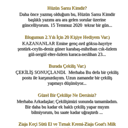
Hüzün Sarısı Kimdir?
Daha önce yazmış olduğum bu, Hüzün Sarısı Kimdir
başlıklı yazımı ara ara gelen sorular üzerine
güncelliyorum. 15 Temmuz 2020 tekrar bir gün...
Blogumun 2.Yılı İçin 20 Kişiye Hediyem Var:)
KAZANANLAR Emine genç-nrd göksu-hayriye
şentürk-ceylis-deniz güner karabaş-mihriban csk-özlem
gül-sergül elter-özlem karaca-neslihan 23...
Burada Çekiliş Var:)
ÇEKİLİŞ SONUÇLANDI. Merhaba Bu defa bir çekiliş
postu ile karşınızdayım. Uzun zamandır bir çekiliş
yapmayı düşünüyor...
Güzel Bir Çekilişe Ne Dersiniz?
Merhaba Arkadaşlar; Çekilişimizi sonunda tamamladım.
Bir daha bu kadar ek haklı çekiliş yapar mıyım
bilmiyorum, bu saate kadar uğraştırdı ...
Ziaja Keçi Sütü El ve Tırnak Kremi-Ziaja Goat's Milk