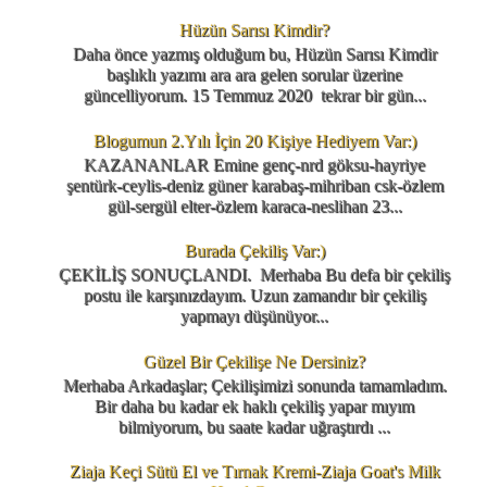
Hüzün Sarısı Kimdir?
Daha önce yazmış olduğum bu, Hüzün Sarısı Kimdir
başlıklı yazımı ara ara gelen sorular üzerine
güncelliyorum. 15 Temmuz 2020 tekrar bir gün...
Blogumun 2.Yılı İçin 20 Kişiye Hediyem Var:)
KAZANANLAR Emine genç-nrd göksu-hayriye
şentürk-ceylis-deniz güner karabaş-mihriban csk-özlem
gül-sergül elter-özlem karaca-neslihan 23...
Burada Çekiliş Var:)
ÇEKİLİŞ SONUÇLANDI. Merhaba Bu defa bir çekiliş
postu ile karşınızdayım. Uzun zamandır bir çekiliş
yapmayı düşünüyor...
Güzel Bir Çekilişe Ne Dersiniz?
Merhaba Arkadaşlar; Çekilişimizi sonunda tamamladım.
Bir daha bu kadar ek haklı çekiliş yapar mıyım
bilmiyorum, bu saate kadar uğraştırdı ...
Ziaja Keçi Sütü El ve Tırnak Kremi-Ziaja Goat's Milk