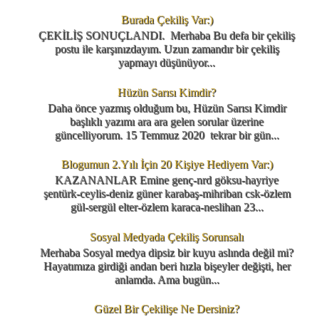
Burada Çekiliş Var:)
ÇEKİLİŞ SONUÇLANDI. Merhaba Bu defa bir çekiliş
postu ile karşınızdayım. Uzun zamandır bir çekiliş
yapmayı düşünüyor...
Hüzün Sarısı Kimdir?
Daha önce yazmış olduğum bu, Hüzün Sarısı Kimdir
başlıklı yazımı ara ara gelen sorular üzerine
güncelliyorum. 15 Temmuz 2020 tekrar bir gün...
Blogumun 2.Yılı İçin 20 Kişiye Hediyem Var:)
KAZANANLAR Emine genç-nrd göksu-hayriye
şentürk-ceylis-deniz güner karabaş-mihriban csk-özlem
gül-sergül elter-özlem karaca-neslihan 23...
Sosyal Medyada Çekiliş Sorunsalı
Merhaba Sosyal medya dipsiz bir kuyu aslında değil mi?
Hayatımıza girdiği andan beri hızla bişeyler değişti, her
anlamda. Ama bugün...
Güzel Bir Çekilişe Ne Dersiniz?