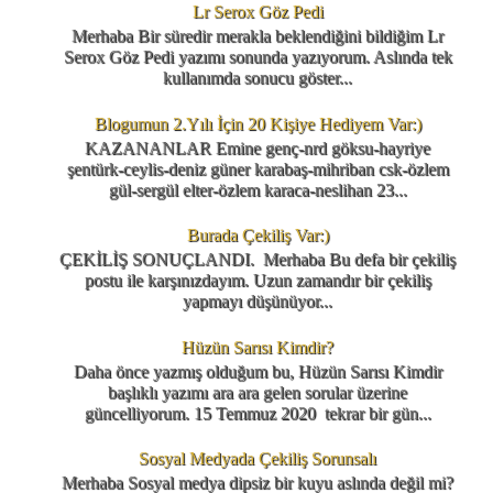
Lr Serox Göz Pedi
Merhaba Bir süredir merakla beklendiğini bildiğim Lr
Serox Göz Pedi yazımı sonunda yazıyorum. Aslında tek
kullanımda sonucu göster...
Blogumun 2.Yılı İçin 20 Kişiye Hediyem Var:)
KAZANANLAR Emine genç-nrd göksu-hayriye
şentürk-ceylis-deniz güner karabaş-mihriban csk-özlem
gül-sergül elter-özlem karaca-neslihan 23...
Burada Çekiliş Var:)
ÇEKİLİŞ SONUÇLANDI. Merhaba Bu defa bir çekiliş
postu ile karşınızdayım. Uzun zamandır bir çekiliş
yapmayı düşünüyor...
Hüzün Sarısı Kimdir?
Daha önce yazmış olduğum bu, Hüzün Sarısı Kimdir
başlıklı yazımı ara ara gelen sorular üzerine
güncelliyorum. 15 Temmuz 2020 tekrar bir gün...
Sosyal Medyada Çekiliş Sorunsalı
Merhaba Sosyal medya dipsiz bir kuyu aslında değil mi?