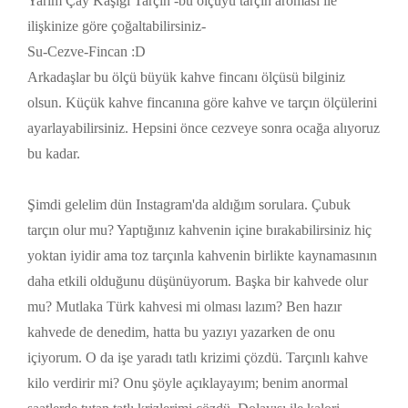
Yarım Çay Kaşığı Tarçın -bu ölçüyü tarçın aroması ile
ilişkinize göre çoğaltabilirsiniz-
Su-Cezve-Fincan :D
Arkadaşlar bu ölçü büyük kahve fincanı ölçüsü bilginiz
olsun. Küçük kahve fincanına göre kahve ve tarçın ölçülerini
ayarlayabilirsiniz. Hepsini önce cezveye sonra ocağa alıyoruz
bu kadar.
Şimdi gelelim dün Instagram'da aldığım sorulara. Çubuk
tarçın olur mu? Yaptığınız kahvenin içine bırakabilirsiniz hiç
yoktan iyidir ama toz tarçınla kahvenin birlikte kaynamasının
daha etkili olduğunu düşünüyorum. Başka bir kahvede olur
mu? Mutlaka Türk kahvesi mi olması lazım? Ben hazır
kahvede de denedim, hatta bu yazıyı yazarken de onu
içiyorum. O da işe yaradı tatlı krizimi çözdü. Tarçınlı kahve
kilo verdirir mi? Onu şöyle açıklayayım; benim anormal