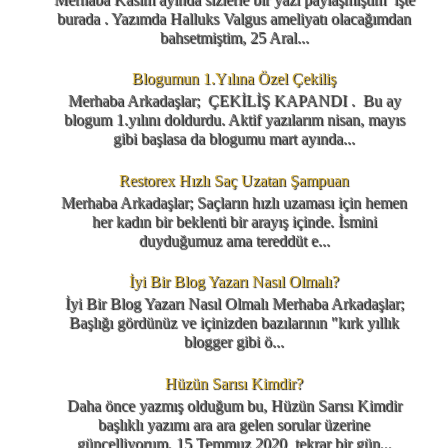
burada . Yazımda Halluks Valgus ameliyatı olacağımdan
bahsetmiştim, 25 Aral...
Blogumun 1.Yılına Özel Çekiliş
Merhaba Arkadaşlar; ÇEKİLİŞ KAPANDI . Bu ay
blogum 1.yılını doldurdu. Aktif yazılarım nisan, mayıs
gibi başlasa da blogumu mart ayında...
Restorex Hızlı Saç Uzatan Şampuan
Merhaba Arkadaşlar; Saçların hızlı uzaması için hemen
her kadın bir beklenti bir arayış içinde. İsmini
duyduğumuz ama tereddüt e...
İyi Bir Blog Yazarı Nasıl Olmalı?
İyi Bir Blog Yazarı Nasıl Olmalı Merhaba Arkadaşlar;
Başlığı gördünüz ve içinizden bazılarının "kırk yıllık
blogger gibi ö...
Hüzün Sarısı Kimdir?
Daha önce yazmış olduğum bu, Hüzün Sarısı Kimdir
başlıklı yazımı ara ara gelen sorular üzerine
güncelliyorum. 15 Temmuz 2020 tekrar bir gün...