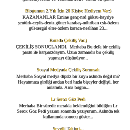
Blogumun 2.Yılı İçin 20 Kişiye Hediyem Var:)
KAZANANLAR Emine genç-nrd göksu-hayriye
şentürk-ceylis-deniz güner karabaş-mihriban csk-özlem
gül-sergül elter-özlem karaca-neslihan 23...
Burada Çekiliş Var:)
ÇEKİLİŞ SONUÇLANDI. Merhaba Bu defa bir çekiliş
postu ile karşınızdayım. Uzun zamandır bir çekiliş
yapmayı düşünüyor...
Sosyal Medyada Çekiliş Sorunsalı
Merhaba Sosyal medya dipsiz bir kuyu aslında değil mi?
Hayatımıza girdiği andan beri hızla bişeyler değişti, her
anlamda. Ama bugün...
Lr Serox Göz Pedi
Merhaba Bir süredir merakla beklendiğini bildiğim Lr
Serox Göz Pedi yazımı sonunda yazıyorum. Aslında tek
kullanımda sonucu göster...
Sevgili Takipçi...