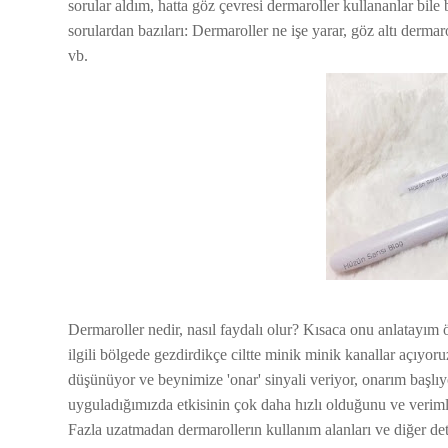
sorular aldım, hatta göz çevresi dermaroller kullananlar bi
sorulardan bazıları: Dermaroller ne işe yarar, göz altı derma
vb.
Dermaroller nedir, nasıl faydalı olur? Kısaca onu anlatayım ön
ilgili bölgede gezdirdikçe ciltte minik minik kanallar açıyoruz
düşünüyor ve beynimize 'onar' sinyali veriyor, onarım başlıy
uyguladığımızda etkisinin çok daha hızlı olduğunu ve verim
Fazla uzatmadan dermarollerın kullanım alanları ve diğer deta