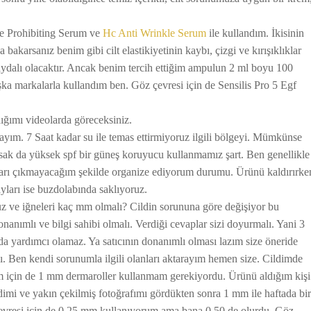
e Prohibiting Serum ve
Hc Anti Wrinkle Serum
ile kullandım. İkisinin
arsanız benim gibi cilt elastikiyetinin kaybı, çizgi ve kırışıklıklar
aydalı olacaktır. Ancak benim tercih ettiğim ampulun 2 ml boyu 100
şka markalarla kullandım ben. Göz çevresi için de Sensilis Pro 5 Egf
ığımı videolarda göreceksiniz.
ayım. 7 Saat kadar su ile temas ettirmiyoruz ilgili bölgeyi. Mümkünse
ak da yüksek spf bir güneş koruyucu kullanmamız şart. Ben genellikle
ışarı çıkmayacağım şekilde organize ediyorum durumu. Ürünü kaldırırke
ayları ise buzdolabında saklıyoruz.
ruz ve iğneleri kaç mm olmalı? Cildin sorununa göre değişiyor bu
onanımlı ve bilgi sahibi olmalı. Verdiği cevaplar sizi doyurmalı. Yani 3
amda yardımcı olamaz. Ya satıcının donanımlı olması lazım size öneride
 Ben kendi sorunumla ilgili olanları aktarayım hemen size. Cildimde
ğum için de 1 mm dermaroller kullanmam gerekiyordu. Ürünü aldığım kişi
mi ve yakın çekilmiş fotoğrafımı gördükten sonra 1 mm ile haftada bir
çevresi için de 0.25 mm kullanıyorum ama bana 0.50 de olurdu. Göz