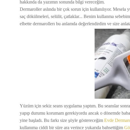
hakkında da yazımın sonunda bilgi vereceğim.
Dermaroller aslında bir çok sorun için kullanılıyor. Mesela yüz
saç dökülmeleri, selülit, çatlaklar... Benim kullanma sebebim
elbette dermarollerı bu anlamda değerlendirdim ve size anla
Yüzüm için sekiz seans uygulama yaptım. Bu seanslar sonras
yapıp durumu korumam gerekiyordu ancak o dönemde babam
yine başladı. Bu farkı size şöyle göstereceğim
Evde Dermaro
kullanıma ciddi bir süre ara verince yukarıda bahsettiğim
Gö