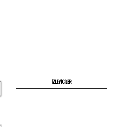
İZLEYİCİLER
zı