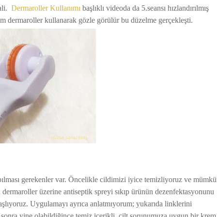
ali.
Dermaroller Kullanımı
başlıklı videoda da 5.seansı hızlandırılmış
m dermaroller kullanarak gözle görülür bu düzelme gerçekleşti.
lması gerekenler var. Öncelikle cildimizi iyice temizliyoruz ve mümk
 dermaroller üzerine antiseptik spreyi sıkıp ürünün dezenfektasyonunu
aşlıyoruz. Uygulamayı ayrıca anlatmıyorum; yukarıda linklerini
sonra yine olabildiğince temiz içerikli, cilt sorunumuza uygun bir krem