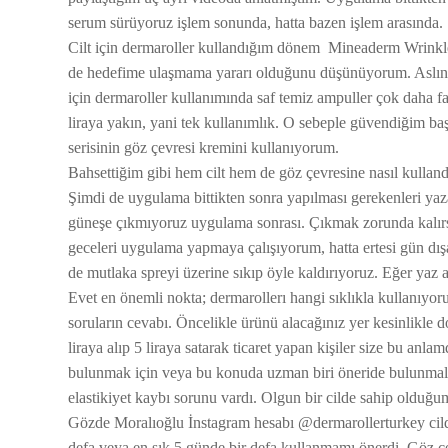
serum sürüyoruz işlem sonunda, hatta bazen işlem arasında.
Cilt için dermaroller kullandığım dönem Mineaderm Wrinkl
de hedefime ulaşmama yararı olduğunu düşünüyorum. Aslına bak
için dermaroller kullanımında saf temiz ampuller çok daha f
liraya yakın, yani tek kullanımlık. O sebeple güvendiğim ba
serisinin göz çevresi kremini kullanıyorum.
Bahsettiğim gibi hem cilt hem de göz çevresine nasıl kulland
Şimdi de uygulama bittikten sonra yapılması gerekenleri yaz
güneşe çıkmıyoruz uygulama sonrası. Çıkmak zorunda kalırs
geceleri uygulama yapmaya çalışıyorum, hatta ertesi gün d
de mutlaka spreyi üzerine sıkıp öyle kaldırıyoruz. Eğer yaz 
Evet en önemli nokta; dermarollerı hangi sıklıkla kullanıyo
soruların cevabı. Öncelikle ürünü alacağınız yer kesinlikle d
liraya alıp 5 liraya satarak ticaret yapan kişiler size bu anl
bulunmak için veya bu konuda uzman biri öneride bulunmalı.
elastikiyet kaybı sorunu vardı. Olgun bir cilde sahip oldu
Gözde Moralıoğlu İnstagram hesabı @dermarollerturkey cildi
defa veya en sık 5 günde bir defa kullanmamı önerdi. Göz 