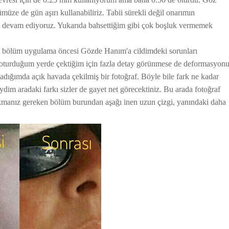
ümüze de gün aşırı kullanabiliriz. Tabii sürekli değil onarımın
a devam ediyoruz. Yukarıda bahsettiğim gibi çok boşluk vermemek
im bölüm uygulama öncesi Gözde Hanım'a cildimdeki sorunları
le oturduğum yerde çektiğim için fazla detay görünmese de deformasyon
adığımda açık havada çekilmiş bir fotoğraf. Böyle bile fark ne kadar
eydim aradaki farkı sizler de gayet net görecektiniz. Bu arada fotoğraf
Bakmanız gereken bölüm burundan aşağı inen uzun çizgi, yanındaki daha