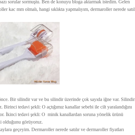
le bazı sorular sormuştu. Ben de konuyu bloga aktarmak istedim. Gelen
roller kac mm olmalı, hangi sıklıkta yapmalıyım, dermaroller nerede satıl
ce. Bir silindir var ve bu silindir üzerinde çok sayıda iğne var. Silindir
. Birinci tedavi şekli: O açtığımız kanallar sebebi ile cilt yaralandığını
or. İkinci tedavi şekli: O minik kanallardan soruna yönelik ürünü
li olduğunu görüyoruz.
ylara geçeyim. Dermaroller nerede satılır ve dermaroller fiyatları