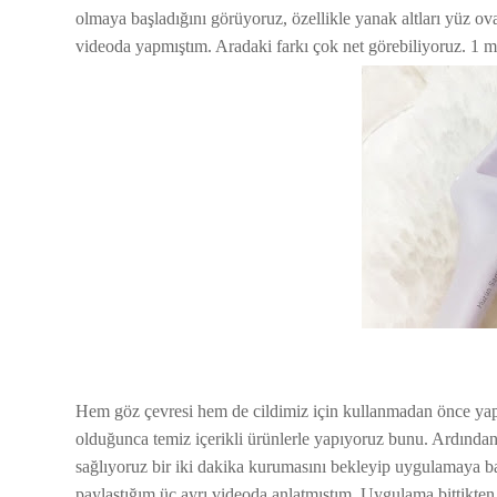
olmaya başladığını görüyoruz, özellikle yanak altları yüz ov
videoda yapmıştım. Aradaki farkı çok net görebiliyoruz. 1 m
Hem göz çevresi hem de cildimiz için kullanmadan önce yapı
olduğunca temiz içerikli ürünlerle yapıyoruz bunu. Ardından
sağlıyoruz bir iki dakika kurumasını bekleyip uygulamaya b
paylaştığım üç ayrı videoda anlatmıştım. Uygulama bittikten 