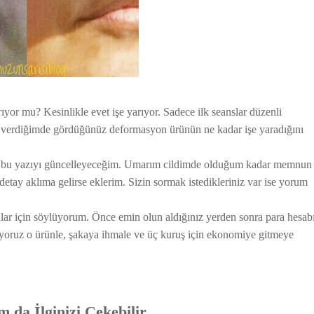
yor mu? Kesinlikle evet işe yarıyor. Sadece ilk seanslar düzenli
luk verdiğimde gördüğünüz deformasyon ürünün ne kadar işe yaradığını
nra bu yazıyı güncelleyeceğim. Umarım cildimde olduğum kadar memnun
etay aklıma gelirse eklerim. Sizin sormak istedikleriniz var ise yorum
anlar için söylüyorum. Önce emin olun aldığınız yerden sonra para hesab
liyoruz o ürünle, şakaya ihmale ve üç kuruş için ekonomiye gitmeye
 da İlginizi Çekebilir