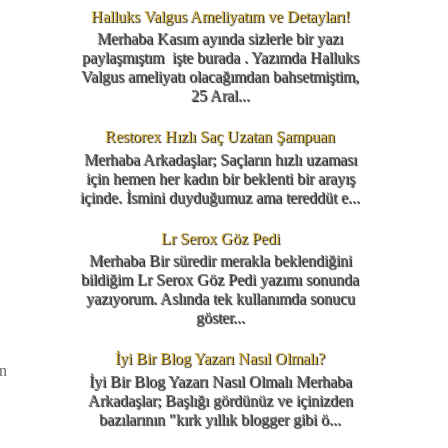
Halluks Valgus Ameliyatım ve Detayları!
Merhaba Kasım ayında sizlerle bir yazı
paylaşmıştım işte burada . Yazımda Halluks
Valgus ameliyatı olacağımdan bahsetmiştim,
25 Aral...
Restorex Hızlı Saç Uzatan Şampuan
Merhaba Arkadaşlar; Saçların hızlı uzaması
için hemen her kadın bir beklenti bir arayış
içinde. İsmini duyduğumuz ama tereddüt e...
Lr Serox Göz Pedi
Merhaba Bir süredir merakla beklendiğini
bildiğim Lr Serox Göz Pedi yazımı sonunda
yazıyorum. Aslında tek kullanımda sonucu
göster...
İyi Bir Blog Yazarı Nasıl Olmalı?
ün
İyi Bir Blog Yazarı Nasıl Olmalı Merhaba
Arkadaşlar; Başlığı gördünüz ve içinizden
bazılarının "kırk yıllık blogger gibi ö...
,