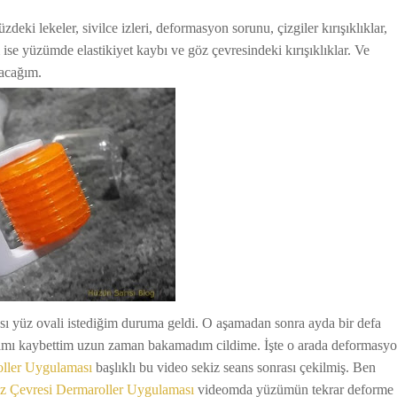
deki lekeler, sivilce izleri, deformasyon sorunu, çizgiler kırışıklıklar,
 ise yüzümde elastikiyet kaybı ve göz çevresindeki kırışıklıklar. Ve
tacağım.
ı yüz ovali istediğim duruma geldi. O aşamadan sonra ayda bir defa
ı kaybettim uzun zaman bakamadım cildime. İşte o arada deformasy
ller Uygulaması
başlıklı bu video sekiz seans sonrası çekilmiş. Ben
z Çevresi Dermaroller Uygulaması
videomda yüzümün tekrar deforme