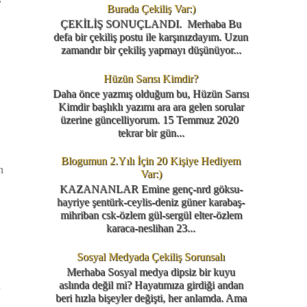
Burada Çekiliş Var:)
ÇEKİLİŞ SONUÇLANDI. Merhaba Bu
defa bir çekiliş postu ile karşınızdayım. Uzun
zamandır bir çekiliş yapmayı düşünüyor...
Hüzün Sarısı Kimdir?
Daha önce yazmış olduğum bu, Hüzün Sarısı
Kimdir başlıklı yazımı ara ara gelen sorular
üzerine güncelliyorum. 15 Temmuz 2020
tekrar bir gün...
Blogumun 2.Yılı İçin 20 Kişiye Hediyem
n
Var:)
KAZANANLAR Emine genç-nrd göksu-
hayriye şentürk-ceylis-deniz güner karabaş-
mihriban csk-özlem gül-sergül elter-özlem
karaca-neslihan 23...
Sosyal Medyada Çekiliş Sorunsalı
Merhaba Sosyal medya dipsiz bir kuyu
aslında değil mi? Hayatımıza girdiği andan
beri hızla bişeyler değişti, her anlamda. Ama