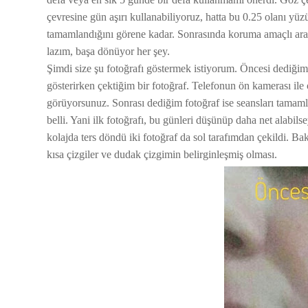
çevresine gün aşırı kullanabiliyoruz, hatta bu 0.25 olanı yüz
tamamlandığını görene kadar. Sonrasında koruma amaçlı ar
lazım, başa dönüyor her şey.
Şimdi size şu fotoğrafı göstermek istiyorum. Öncesi dediğ
gösterirken çektiğim bir fotoğraf. Telefonun ön kamerası i
görüyorsunuz. Sonrası dediğim fotoğraf ise seansları tamaml
belli. Yani ilk fotoğrafı, bu günleri düşünüp daha net alabils
kolajda ters döndü iki fotoğraf da sol tarafımdan çekildi. 
kısa çizgiler ve dudak çizgimin belirginleşmiş olması.