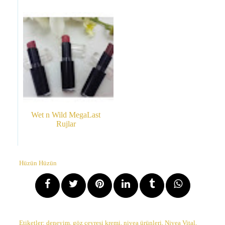
Wet n Wild MegaLast
Rujlar
Hüzün Hüzün
Etiketler:
deneyim
,
göz çevresi kremi
,
nivea ürünleri
,
Nivea Vital
,