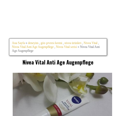
Ana Sayfa
»
deneyim
,
göz çevresi kremi
,
nivea ürünleri
,
Nivea Vital
,
Nivea Vital Anti Age Augenpflege
,
Nivea Vital serisi
» Nivea Vital Anti
Age Augenpflege
Nivea Vital Anti Age Augenpflege