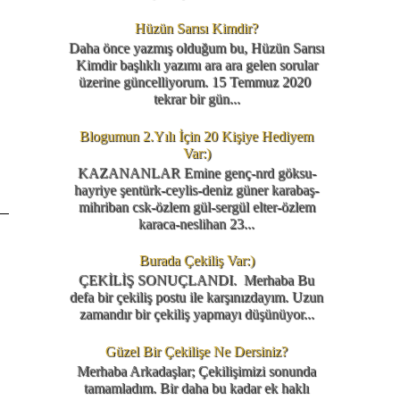
Hüzün Sarısı Kimdir?
Daha önce yazmış olduğum bu, Hüzün Sarısı
Kimdir başlıklı yazımı ara ara gelen sorular
üzerine güncelliyorum. 15 Temmuz 2020
tekrar bir gün...
Blogumun 2.Yılı İçin 20 Kişiye Hediyem
Var:)
KAZANANLAR Emine genç-nrd göksu-
hayriye şentürk-ceylis-deniz güner karabaş-
mihriban csk-özlem gül-sergül elter-özlem
karaca-neslihan 23...
Burada Çekiliş Var:)
ÇEKİLİŞ SONUÇLANDI. Merhaba Bu
defa bir çekiliş postu ile karşınızdayım. Uzun
zamandır bir çekiliş yapmayı düşünüyor...
Güzel Bir Çekilişe Ne Dersiniz?
Merhaba Arkadaşlar; Çekilişimizi sonunda
tamamladım. Bir daha bu kadar ek haklı