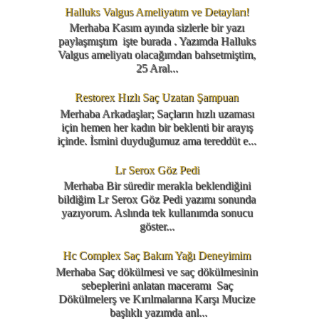
Halluks Valgus Ameliyatım ve Detayları!
Merhaba Kasım ayında sizlerle bir yazı
paylaşmıştım işte burada . Yazımda Halluks
Valgus ameliyatı olacağımdan bahsetmiştim,
25 Aral...
Restorex Hızlı Saç Uzatan Şampuan
Merhaba Arkadaşlar; Saçların hızlı uzaması
için hemen her kadın bir beklenti bir arayış
içinde. İsmini duyduğumuz ama tereddüt e...
Lr Serox Göz Pedi
Merhaba Bir süredir merakla beklendiğini
bildiğim Lr Serox Göz Pedi yazımı sonunda
yazıyorum. Aslında tek kullanımda sonucu
göster...
Hc Complex Saç Bakım Yağı Deneyimim
Merhaba Saç dökülmesi ve saç dökülmesinin
sebeplerini anlatan maceramı Saç
Dökülmelerş ve Kırılmalarına Karşı Mucize
başlıklı yazımda anl...