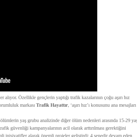
r alıyor. Özellikle gençlerin yaptığı trafik kazalarının çoğu aşırı hız
sorumluluk markası
Trafik Hayattır
, ‘aşırı hız’ı konusunu ana mesajları
ölümlerin yaş grubu analizinde diğer ölüm nedenleri arasında 15-29 ya
afik güvenliği kampanyalarının acil olarak arttırılması gerektiğini
 inisiyatifler alarak önemli projeler geliştirdi; 4 senedir devam eden