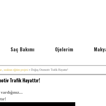
Saç Bakımı
Ojelerim
Maky
ız
,
uzaktan eğitim projesi
» Doğuş Otomotiv Trafik Hayattır!
tiv Trafik Hayattır!
vardığınız...
tır!