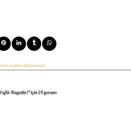
rı hız
,
uzaktan eğitim projesi
afik Hayattır!" için 29 yorum: