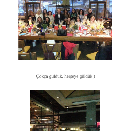
Çokça güldük, herşeye güldük:)