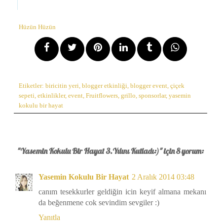
Hüzün Hüzün
Etiketler:
biricitin yeri
,
blogger etkinliği
,
blogger event
,
çiçek
sepeti
,
etkinlikler
,
event
,
Fruitflowers
,
grillo
,
sponsorlar
,
yasemin
kokulu bir hayat
"Yasemin Kokulu Bir Hayat 3.Yılını Kutladı:)" için 8 yorum:
Yasemin Kokulu Bir Hayat
2 Aralık 2014 03:48
canım tesekkurler geldiğin icin keyif almana mekanı
da beğenmene cok sevindim sevgiler :)
Yanıtla