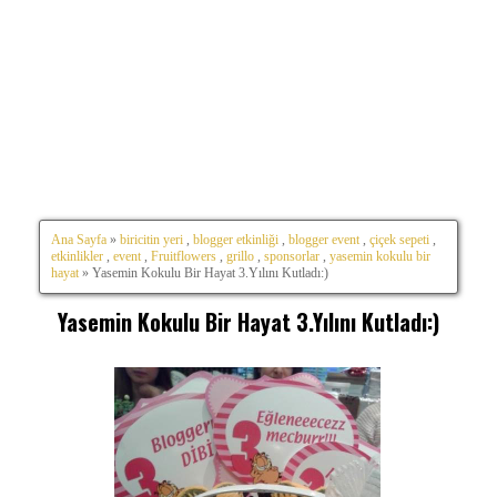
Ana Sayfa
»
biricitin yeri
,
blogger etkinliği
,
blogger event
,
çiçek sepeti
,
etkinlikler
,
event
,
Fruitflowers
,
grillo
,
sponsorlar
,
yasemin kokulu bir
hayat
» Yasemin Kokulu Bir Hayat 3.Yılını Kutladı:)
Yasemin Kokulu Bir Hayat 3.Yılını Kutladı:)