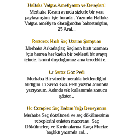
Halluks Valgus Ameliyatım ve Detayları!
Merhaba Kasım ayında sizlerle bir yazı
paylaşmıştım işte burada . Yazımda Halluks
Valgus ameliyatı olacağımdan bahsetmiştim,
25 Aral...
Restorex Hızlı Saç Uzatan Şampuan
Merhaba Arkadaşlar; Saçların hızlı uzaması
için hemen her kadın bir beklenti bir arayış
içinde. İsmini duyduğumuz ama tereddüt e...
Lr Serox Göz Pedi
Merhaba Bir süredir merakla beklendiğini
bildiğim Lr Serox Göz Pedi yazımı sonunda
yazıyorum. Aslında tek kullanımda sonucu
göster...
Hc Complex Saç Bakım Yağı Deneyimim
Merhaba Saç dökülmesi ve saç dökülmesinin
sebeplerini anlatan maceramı Saç
Dökülmelerş ve Kırılmalarına Karşı Mucize
başlıklı yazımda anl...