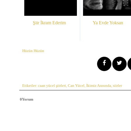
Şiir İkram Ederim
Ya Evde Yoksan
Hüzün Hüzün
Etiketler:
caan yücel şiirleri
,
Can Yücel
,
İkimiz Arasında
,
siirler
0
Yorum