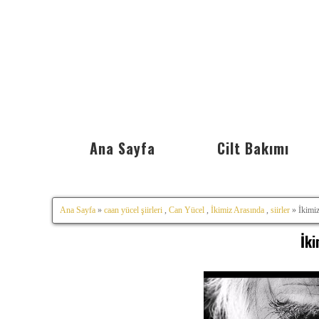
Ana Sayfa
Cilt Bakımı
Ana Sayfa
»
caan yücel şiirleri
,
Can Yücel
,
İkimiz Arasında
,
siirler
» İkimiz
İki