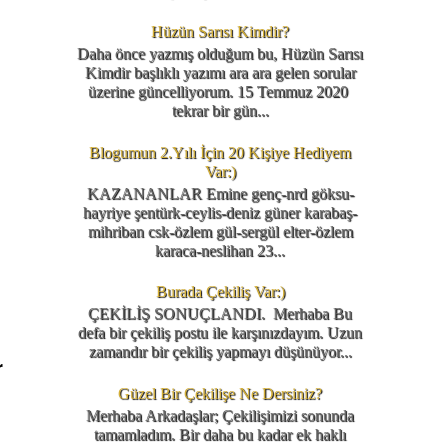
Hüzün Sarısı Kimdir?
Daha önce yazmış olduğum bu, Hüzün Sarısı
Kimdir başlıklı yazımı ara ara gelen sorular
üzerine güncelliyorum. 15 Temmuz 2020
tekrar bir gün...
Blogumun 2.Yılı İçin 20 Kişiye Hediyem
Var:)
KAZANANLAR Emine genç-nrd göksu-
hayriye şentürk-ceylis-deniz güner karabaş-
mihriban csk-özlem gül-sergül elter-özlem
karaca-neslihan 23...
Burada Çekiliş Var:)
ÇEKİLİŞ SONUÇLANDI. Merhaba Bu
defa bir çekiliş postu ile karşınızdayım. Uzun
zamandır bir çekiliş yapmayı düşünüyor...
r
Güzel Bir Çekilişe Ne Dersiniz?
Merhaba Arkadaşlar; Çekilişimizi sonunda
tamamladım. Bir daha bu kadar ek haklı