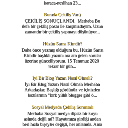
karaca-neslihan 23...
Burada Çekiliş Var:)
ÇEKİLİŞ SONUÇLANDI. Merhaba Bu
defa bir çekiliş postu ile karşınızdayım. Uzun
zamandır bir çekiliş yapmayı düşünüyor...
Hüzün Sarısı Kimdir?
Daha önce yazmış olduğum bu, Hüzün Sarısı
Kimdir başlıklı yazımı ara ara gelen sorular
üzerine güncelliyorum. 15 Temmuz 2020
tekrar bir gün...
İyi Bir Blog Yazarı Nasıl Olmalı?
İyi Bir Blog Yazarı Nasıl Olmalı Merhaba
Arkadaşlar; Başlığı gördünüz ve içinizden
bazılarının "kırk yıllık blogger gibi ö...
Sosyal Medyada Çekiliş Sorunsalı
Merhaba Sosyal medya dipsiz bir kuyu
aslında değil mi? Hayatımıza girdiği andan
beri hızla bişeyler değişti, her anlamda. Ama