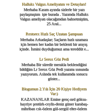
Halluks Valgus Ameliyatım ve Detayları!
Merhaba Kasım ayında sizlerle bir yazı
paylaşmıştım işte burada . Yazımda Halluks
Valgus ameliyatı olacağımdan bahsetmiştim,
25 Aral...
Restorex Hızlı Saç Uzatan Şampuan
Merhaba Arkadaşlar; Saçların hızlı uzaması
için hemen her kadın bir beklenti bir arayış
içinde. İsmini duyduğumuz ama tereddüt e...
Lr Serox Göz Pedi
Merhaba Bir süredir merakla beklendiğini
bildiğim Lr Serox Göz Pedi yazımı sonunda
yazıyorum. Aslında tek kullanımda sonucu
göster...
Blogumun 2.Yılı İçin 20 Kişiye Hediyem
Var:)
KAZANANLAR Emine genç-nrd göksu-
hayriye şentürk-ceylis-deniz güner karabaş-
mihriban csk-özlem gül-sergül elter-özlem