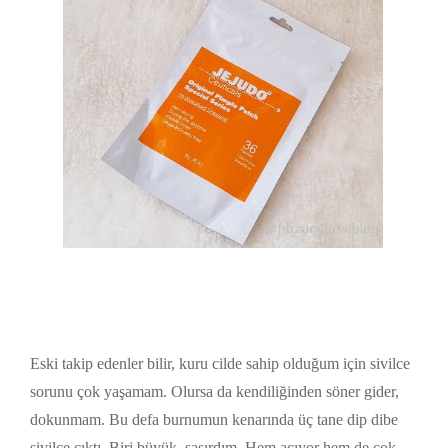
Eski takip edenler bilir, kuru cilde sahip olduğum için sivilce
sorunu çok yaşamam. Olursa da kendiliğinden söner gider,
dokunmam. Bu defa burnumun kenarında üç tane dip dibe
sivilce çıktı. Biri büyük, şaşırdım. Hem acıyor hem de çok