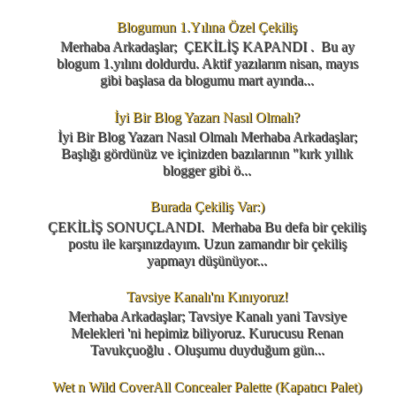
Blogumun 1.Yılına Özel Çekiliş
Merhaba Arkadaşlar; ÇEKİLİŞ KAPANDI . Bu ay
blogum 1.yılını doldurdu. Aktif yazılarım nisan, mayıs
gibi başlasa da blogumu mart ayında...
İyi Bir Blog Yazarı Nasıl Olmalı?
İyi Bir Blog Yazarı Nasıl Olmalı Merhaba Arkadaşlar;
Başlığı gördünüz ve içinizden bazılarının "kırk yıllık
blogger gibi ö...
Burada Çekiliş Var:)
ÇEKİLİŞ SONUÇLANDI. Merhaba Bu defa bir çekiliş
postu ile karşınızdayım. Uzun zamandır bir çekiliş
yapmayı düşünüyor...
Tavsiye Kanalı'nı Kınıyoruz!
Merhaba Arkadaşlar; Tavsiye Kanalı yani Tavsiye
Melekleri 'ni hepimiz biliyoruz. Kurucusu Renan
Tavukçuoğlu . Oluşumu duyduğum gün...
Wet n Wild CoverAll Concealer Palette (Kapatıcı Palet)