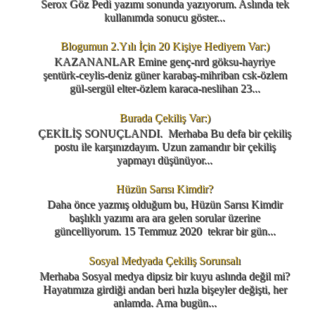
Serox Göz Pedi yazımı sonunda yazıyorum. Aslında tek
kullanımda sonucu göster...
Blogumun 2.Yılı İçin 20 Kişiye Hediyem Var:)
KAZANANLAR Emine genç-nrd göksu-hayriye
şentürk-ceylis-deniz güner karabaş-mihriban csk-özlem
gül-sergül elter-özlem karaca-neslihan 23...
Burada Çekiliş Var:)
ÇEKİLİŞ SONUÇLANDI. Merhaba Bu defa bir çekiliş
postu ile karşınızdayım. Uzun zamandır bir çekiliş
yapmayı düşünüyor...
Hüzün Sarısı Kimdir?
Daha önce yazmış olduğum bu, Hüzün Sarısı Kimdir
başlıklı yazımı ara ara gelen sorular üzerine
güncelliyorum. 15 Temmuz 2020 tekrar bir gün...
Sosyal Medyada Çekiliş Sorunsalı
Merhaba Sosyal medya dipsiz bir kuyu aslında değil mi?
Hayatımıza girdiği andan beri hızla bişeyler değişti, her
anlamda. Ama bugün...