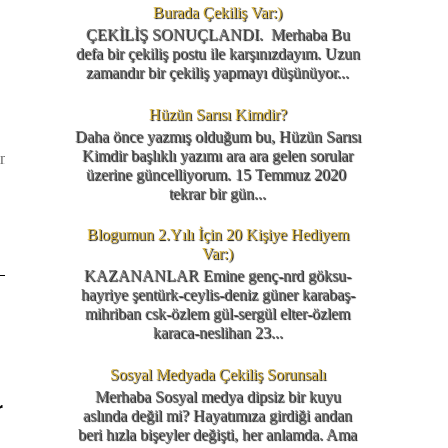
Burada Çekiliş Var:)
ÇEKİLİŞ SONUÇLANDI. Merhaba Bu
defa bir çekiliş postu ile karşınızdayım. Uzun
zamandır bir çekiliş yapmayı düşünüyor...
Hüzün Sarısı Kimdir?
Daha önce yazmış olduğum bu, Hüzün Sarısı
Kimdir başlıklı yazımı ara ara gelen sorular
nı
üzerine güncelliyorum. 15 Temmuz 2020
tekrar bir gün...
Blogumun 2.Yılı İçin 20 Kişiye Hediyem
Var:)
KAZANANLAR Emine genç-nrd göksu-
hayriye şentürk-ceylis-deniz güner karabaş-
mihriban csk-özlem gül-sergül elter-özlem
karaca-neslihan 23...
Sosyal Medyada Çekiliş Sorunsalı
Merhaba Sosyal medya dipsiz bir kuyu
r
aslında değil mi? Hayatımıza girdiği andan
beri hızla bişeyler değişti, her anlamda. Ama