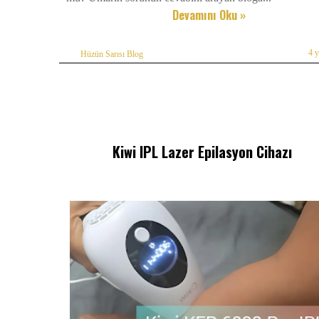
Devamını Oku »
4 
Hüzün Sarısı Blog
Kiwi IPL Lazer Epilasyon Cihazı