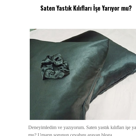
Saten Yastık Kılıfları İşe Yarıyor mu?
Deneyimledim ve yazıyorum. Saten yastık kılıfları işe ya
mu? Umarın sorunun cevabını arayan bloga...