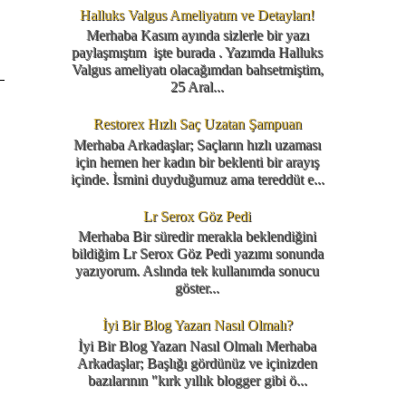
Halluks Valgus Ameliyatım ve Detayları!
Merhaba Kasım ayında sizlerle bir yazı
paylaşmıştım işte burada . Yazımda Halluks
Valgus ameliyatı olacağımdan bahsetmiştim,
25 Aral...
Restorex Hızlı Saç Uzatan Şampuan
Merhaba Arkadaşlar; Saçların hızlı uzaması
için hemen her kadın bir beklenti bir arayış
içinde. İsmini duyduğumuz ama tereddüt e...
Lr Serox Göz Pedi
Merhaba Bir süredir merakla beklendiğini
bildiğim Lr Serox Göz Pedi yazımı sonunda
yazıyorum. Aslında tek kullanımda sonucu
göster...
İyi Bir Blog Yazarı Nasıl Olmalı?
İyi Bir Blog Yazarı Nasıl Olmalı Merhaba
Arkadaşlar; Başlığı gördünüz ve içinizden
bazılarının "kırk yıllık blogger gibi ö...