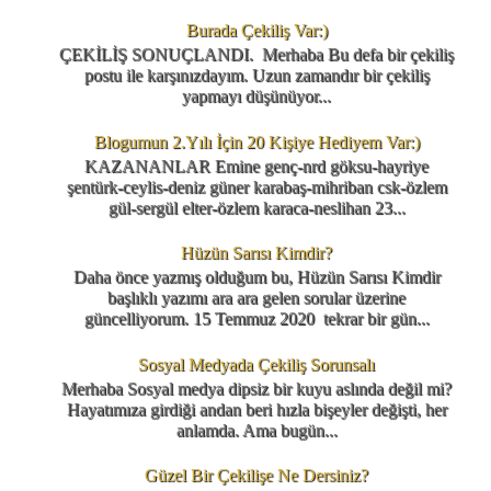
Burada Çekiliş Var:)
ÇEKİLİŞ SONUÇLANDI. Merhaba Bu defa bir çekiliş
postu ile karşınızdayım. Uzun zamandır bir çekiliş
yapmayı düşünüyor...
Blogumun 2.Yılı İçin 20 Kişiye Hediyem Var:)
KAZANANLAR Emine genç-nrd göksu-hayriye
şentürk-ceylis-deniz güner karabaş-mihriban csk-özlem
gül-sergül elter-özlem karaca-neslihan 23...
Hüzün Sarısı Kimdir?
Daha önce yazmış olduğum bu, Hüzün Sarısı Kimdir
başlıklı yazımı ara ara gelen sorular üzerine
güncelliyorum. 15 Temmuz 2020 tekrar bir gün...
Sosyal Medyada Çekiliş Sorunsalı
Merhaba Sosyal medya dipsiz bir kuyu aslında değil mi?
Hayatımıza girdiği andan beri hızla bişeyler değişti, her
anlamda. Ama bugün...
Güzel Bir Çekilişe Ne Dersiniz?