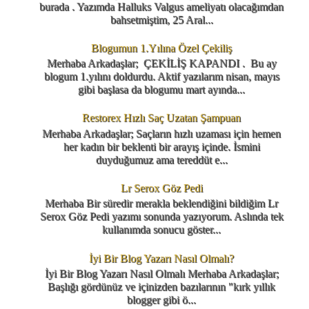
burada . Yazımda Halluks Valgus ameliyatı olacağımdan
bahsetmiştim, 25 Aral...
Blogumun 1.Yılına Özel Çekiliş
Merhaba Arkadaşlar; ÇEKİLİŞ KAPANDI . Bu ay
blogum 1.yılını doldurdu. Aktif yazılarım nisan, mayıs
gibi başlasa da blogumu mart ayında...
Restorex Hızlı Saç Uzatan Şampuan
Merhaba Arkadaşlar; Saçların hızlı uzaması için hemen
her kadın bir beklenti bir arayış içinde. İsmini
duyduğumuz ama tereddüt e...
Lr Serox Göz Pedi
Merhaba Bir süredir merakla beklendiğini bildiğim Lr
Serox Göz Pedi yazımı sonunda yazıyorum. Aslında tek
kullanımda sonucu göster...
İyi Bir Blog Yazarı Nasıl Olmalı?
İyi Bir Blog Yazarı Nasıl Olmalı Merhaba Arkadaşlar;
Başlığı gördünüz ve içinizden bazılarının "kırk yıllık
blogger gibi ö...