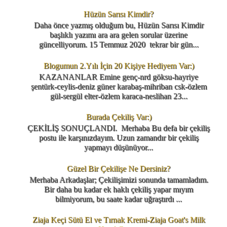
Hüzün Sarısı Kimdir?
Daha önce yazmış olduğum bu, Hüzün Sarısı Kimdir
başlıklı yazımı ara ara gelen sorular üzerine
güncelliyorum. 15 Temmuz 2020 tekrar bir gün...
Blogumun 2.Yılı İçin 20 Kişiye Hediyem Var:)
KAZANANLAR Emine genç-nrd göksu-hayriye
şentürk-ceylis-deniz güner karabaş-mihriban csk-özlem
gül-sergül elter-özlem karaca-neslihan 23...
Burada Çekiliş Var:)
ÇEKİLİŞ SONUÇLANDI. Merhaba Bu defa bir çekiliş
postu ile karşınızdayım. Uzun zamandır bir çekiliş
yapmayı düşünüyor...
Güzel Bir Çekilişe Ne Dersiniz?
Merhaba Arkadaşlar; Çekilişimizi sonunda tamamladım.
Bir daha bu kadar ek haklı çekiliş yapar mıyım
bilmiyorum, bu saate kadar uğraştırdı ...
Ziaja Keçi Sütü El ve Tırnak Kremi-Ziaja Goat's Milk