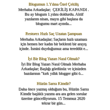
Blogumun 1.Yılına Özel Çekiliş
Merhaba Arkadaşlar; ÇEKİLİŞ KAPANDI .
Bu ay blogum 1.yılını doldurdu. Aktif
yazılarım nisan, mayıs gibi başlasa da
blogumu mart ayında...
Restorex Hızlı Saç Uzatan Şampuan
Merhaba Arkadaşlar; Saçların hızlı uzaması
için hemen her kadın bir beklenti bir arayış
içinde. İsmini duyduğumuz ama tereddüt e...
İyi Bir Blog Yazarı Nasıl Olmalı?
İyi Bir Blog Yazarı Nasıl Olmalı Merhaba
Arkadaşlar; Başlığı gördünüz ve içinizden
bazılarının "kırk yıllık blogger gibi ö...
Hüzün Sarısı Kimdir?
Daha önce yazmış olduğum bu, Hüzün Sarısı
Kimdir başlıklı yazımı ara ara gelen sorular
üzerine güncelliyorum. 15 Temmuz 2020
tekrar bir gün...