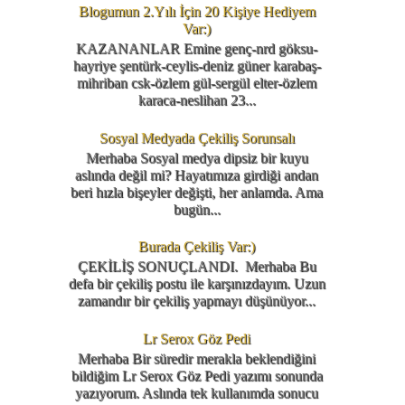
Blogumun 2.Yılı İçin 20 Kişiye Hediyem
Var:)
KAZANANLAR Emine genç-nrd göksu-
hayriye şentürk-ceylis-deniz güner karabaş-
mihriban csk-özlem gül-sergül elter-özlem
karaca-neslihan 23...
Sosyal Medyada Çekiliş Sorunsalı
Merhaba Sosyal medya dipsiz bir kuyu
aslında değil mi? Hayatımıza girdiği andan
beri hızla bişeyler değişti, her anlamda. Ama
bugün...
Burada Çekiliş Var:)
ÇEKİLİŞ SONUÇLANDI. Merhaba Bu
defa bir çekiliş postu ile karşınızdayım. Uzun
zamandır bir çekiliş yapmayı düşünüyor...
Lr Serox Göz Pedi
Merhaba Bir süredir merakla beklendiğini
bildiğim Lr Serox Göz Pedi yazımı sonunda
yazıyorum. Aslında tek kullanımda sonucu