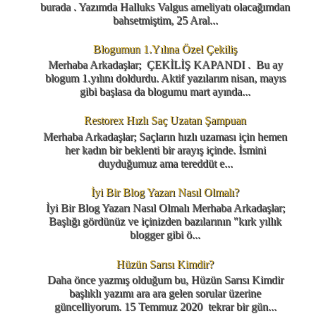
burada . Yazımda Halluks Valgus ameliyatı olacağımdan
bahsetmiştim, 25 Aral...
Blogumun 1.Yılına Özel Çekiliş
Merhaba Arkadaşlar; ÇEKİLİŞ KAPANDI . Bu ay
blogum 1.yılını doldurdu. Aktif yazılarım nisan, mayıs
gibi başlasa da blogumu mart ayında...
Restorex Hızlı Saç Uzatan Şampuan
Merhaba Arkadaşlar; Saçların hızlı uzaması için hemen
her kadın bir beklenti bir arayış içinde. İsmini
duyduğumuz ama tereddüt e...
İyi Bir Blog Yazarı Nasıl Olmalı?
İyi Bir Blog Yazarı Nasıl Olmalı Merhaba Arkadaşlar;
Başlığı gördünüz ve içinizden bazılarının "kırk yıllık
blogger gibi ö...
Hüzün Sarısı Kimdir?
Daha önce yazmış olduğum bu, Hüzün Sarısı Kimdir
başlıklı yazımı ara ara gelen sorular üzerine
güncelliyorum. 15 Temmuz 2020 tekrar bir gün...