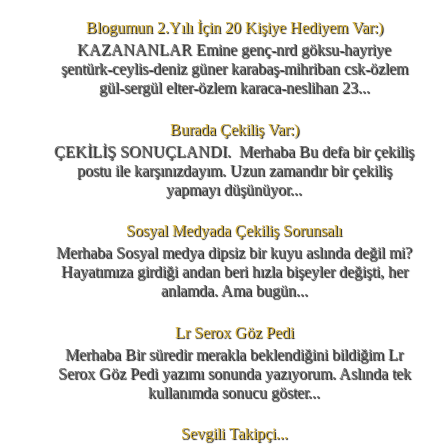
Blogumun 2.Yılı İçin 20 Kişiye Hediyem Var:)
KAZANANLAR Emine genç-nrd göksu-hayriye
şentürk-ceylis-deniz güner karabaş-mihriban csk-özlem
gül-sergül elter-özlem karaca-neslihan 23...
Burada Çekiliş Var:)
ÇEKİLİŞ SONUÇLANDI. Merhaba Bu defa bir çekiliş
postu ile karşınızdayım. Uzun zamandır bir çekiliş
yapmayı düşünüyor...
Sosyal Medyada Çekiliş Sorunsalı
Merhaba Sosyal medya dipsiz bir kuyu aslında değil mi?
Hayatımıza girdiği andan beri hızla bişeyler değişti, her
anlamda. Ama bugün...
Lr Serox Göz Pedi
Merhaba Bir süredir merakla beklendiğini bildiğim Lr
Serox Göz Pedi yazımı sonunda yazıyorum. Aslında tek
kullanımda sonucu göster...
Sevgili Takipçi...