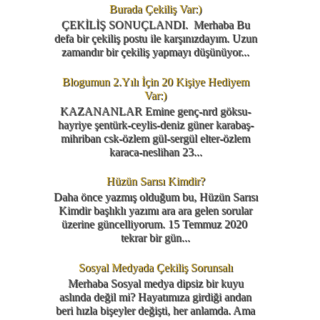
Burada Çekiliş Var:)
ÇEKİLİŞ SONUÇLANDI. Merhaba Bu
defa bir çekiliş postu ile karşınızdayım. Uzun
zamandır bir çekiliş yapmayı düşünüyor...
Blogumun 2.Yılı İçin 20 Kişiye Hediyem
Var:)
KAZANANLAR Emine genç-nrd göksu-
hayriye şentürk-ceylis-deniz güner karabaş-
mihriban csk-özlem gül-sergül elter-özlem
karaca-neslihan 23...
Hüzün Sarısı Kimdir?
Daha önce yazmış olduğum bu, Hüzün Sarısı
Kimdir başlıklı yazımı ara ara gelen sorular
üzerine güncelliyorum. 15 Temmuz 2020
tekrar bir gün...
Sosyal Medyada Çekiliş Sorunsalı
Merhaba Sosyal medya dipsiz bir kuyu
aslında değil mi? Hayatımıza girdiği andan
beri hızla bişeyler değişti, her anlamda. Ama