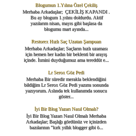
Blogumun 1.Yılına Özel Çekiliş
Merhaba Arkadaşlar; ÇEKİLİŞ KAPANDI .
Bu ay blogum 1.yılını doldurdu. Aktif
yazılarım nisan, mayıs gibi başlasa da
blogumu mart ayında...
Restorex Hızlı Saç Uzatan Şampuan
Merhaba Arkadaşlar; Saçların hızlı uzaması
için hemen her kadın bir beklenti bir arayış
içinde. İsmini duyduğumuz ama tereddüt e...
Lr Serox Göz Pedi
Merhaba Bir süredir merakla beklendiğini
bildiğim Lr Serox Göz Pedi yazımı sonunda
yazıyorum. Aslında tek kullanımda sonucu
göster...
İyi Bir Blog Yazarı Nasıl Olmalı?
İyi Bir Blog Yazarı Nasıl Olmalı Merhaba
Arkadaşlar; Başlığı gördünüz ve içinizden
bazılarının "kırk yıllık blogger gibi ö...