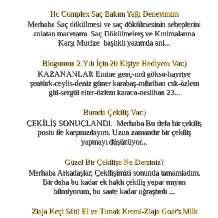
Hc Complex Saç Bakım Yağı Deneyimim
Merhaba Saç dökülmesi ve saç dökülmesinin sebeplerini
anlatan maceramı Saç Dökülmelerş ve Kırılmalarına
Karşı Mucize başlıklı yazımda anl...
Blogumun 2.Yılı İçin 20 Kişiye Hediyem Var:)
KAZANANLAR Emine genç-nrd göksu-hayriye
şentürk-ceylis-deniz güner karabaş-mihriban csk-özlem
gül-sergül elter-özlem karaca-neslihan 23...
Burada Çekiliş Var:)
ÇEKİLİŞ SONUÇLANDI. Merhaba Bu defa bir çekiliş
postu ile karşınızdayım. Uzun zamandır bir çekiliş
yapmayı düşünüyor...
Güzel Bir Çekilişe Ne Dersiniz?
Merhaba Arkadaşlar; Çekilişimizi sonunda tamamladım.
Bir daha bu kadar ek haklı çekiliş yapar mıyım
bilmiyorum, bu saate kadar uğraştırdı ...
Ziaja Keçi Sütü El ve Tırnak Kremi-Ziaja Goat's Milk