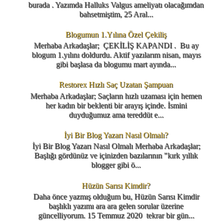
burada . Yazımda Halluks Valgus ameliyatı olacağımdan
bahsetmiştim, 25 Aral...
Blogumun 1.Yılına Özel Çekiliş
Merhaba Arkadaşlar; ÇEKİLİŞ KAPANDI . Bu ay
blogum 1.yılını doldurdu. Aktif yazılarım nisan, mayıs
gibi başlasa da blogumu mart ayında...
Restorex Hızlı Saç Uzatan Şampuan
Merhaba Arkadaşlar; Saçların hızlı uzaması için hemen
her kadın bir beklenti bir arayış içinde. İsmini
duyduğumuz ama tereddüt e...
İyi Bir Blog Yazarı Nasıl Olmalı?
İyi Bir Blog Yazarı Nasıl Olmalı Merhaba Arkadaşlar;
Başlığı gördünüz ve içinizden bazılarının "kırk yıllık
blogger gibi ö...
Hüzün Sarısı Kimdir?
Daha önce yazmış olduğum bu, Hüzün Sarısı Kimdir
başlıklı yazımı ara ara gelen sorular üzerine
güncelliyorum. 15 Temmuz 2020 tekrar bir gün...