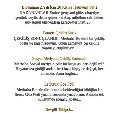
Blogumun 2.Yılı İçin 20 Kişiye Hediyem Var:)
KAZANANLAR Emine genç-nrd göksu-hayriye
şentürk-ceylis-deniz güner karabaş-mihriban csk-özlem
gül-sergül elter-özlem karaca-neslihan 23...
Burada Çekiliş Var:)
ÇEKİLİŞ SONUÇLANDI. Merhaba Bu defa bir çekiliş
postu ile karşınızdayım. Uzun zamandır bir çekiliş
yapmayı düşünüyor...
Sosyal Medyada Çekiliş Sorunsalı
Merhaba Sosyal medya dipsiz bir kuyu aslında değil mi?
Hayatımıza girdiği andan beri hızla bişeyler değişti, her
anlamda. Ama bugün...
Lr Serox Göz Pedi
Merhaba Bir süredir merakla beklendiğini bildiğim Lr
Serox Göz Pedi yazımı sonunda yazıyorum. Aslında tek
kullanımda sonucu göster...
Sevgili Takipçi...