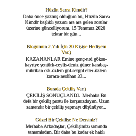
Hüzün Sarısı Kimdir?
Daha önce yazmış olduğum bu, Hüzün Sarısı
Kimdir başlıklı yazımı ara ara gelen sorular
üzerine güncelliyorum. 15 Temmuz 2020
tekrar bir gün...
Blogumun 2.Yılı İçin 20 Kişiye Hediyem
Var:)
KAZANANLAR Emine genç-nrd göksu-
hayriye şentürk-ceylis-deniz güner karabaş-
mihriban csk-özlem gül-sergül elter-özlem
karaca-neslihan 23...
Burada Çekiliş Var:)
ÇEKİLİŞ SONUÇLANDI. Merhaba Bu
defa bir çekiliş postu ile karşınızdayım. Uzun
zamandır bir çekiliş yapmayı düşünüyor...
Güzel Bir Çekilişe Ne Dersiniz?
Merhaba Arkadaşlar; Çekilişimizi sonunda
tamamladım. Bir daha bu kadar ek haklı