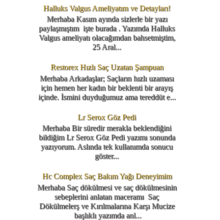
Halluks Valgus Ameliyatım ve Detayları!
Merhaba Kasım ayında sizlerle bir yazı
paylaşmıştım işte burada . Yazımda Halluks
Valgus ameliyatı olacağımdan bahsetmiştim,
25 Aral...
Restorex Hızlı Saç Uzatan Şampuan
Merhaba Arkadaşlar; Saçların hızlı uzaması
için hemen her kadın bir beklenti bir arayış
içinde. İsmini duyduğumuz ama tereddüt e...
Lr Serox Göz Pedi
Merhaba Bir süredir merakla beklendiğini
bildiğim Lr Serox Göz Pedi yazımı sonunda
yazıyorum. Aslında tek kullanımda sonucu
göster...
Hc Complex Saç Bakım Yağı Deneyimim
Merhaba Saç dökülmesi ve saç dökülmesinin
sebeplerini anlatan maceramı Saç
Dökülmelerş ve Kırılmalarına Karşı Mucize
başlıklı yazımda anl...